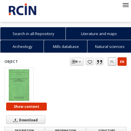
Search in all Repository
Literature and maps
Archeology
Mills database
Natural sciences
Search in Repository
Search
Advanced search
How to search...