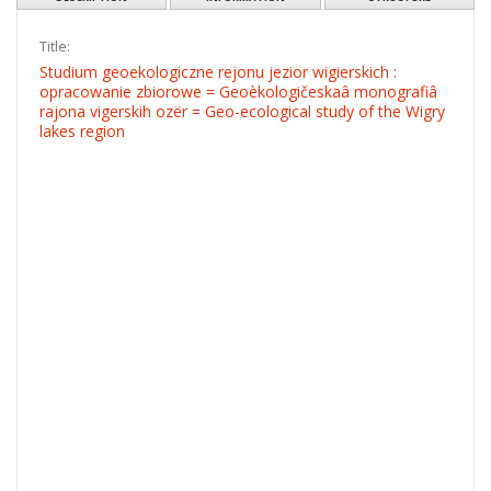
OBJECT
PL
EN
Show content
Download
DESCRIPTION
INFORMATION
STRUCTURE
Title:
Studium geoekologiczne rejonu jezior wigierskich :
opracowanie zbiorowe = Geoèkologičeskaâ monografiâ
rajona vigerskih ozër = Geo-ecological study of the Wigry
lakes region
Creator: