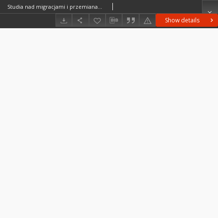
Studia nad migracjami i przemianami systemu osadniczego w Polsce : opracowanie zbiorowe = Issledovaniâ migracii i izmenenij sistemy rasseleniâ v Pol'še = Studies on migrations and settlement system of Poland
Show details