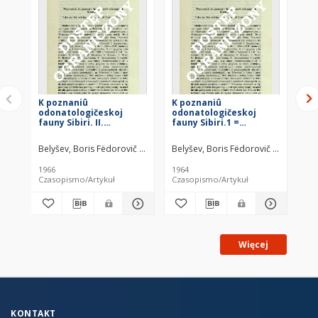
K poznaniû
K poznaniû
O 
odonatologičeskoj
odonatologičeskoj
(O
fauny Sibiri. II.
fauny Sibiri.1 =
Ba
Materialy k faune i
Przyczynki do
st
èkologii strekoz
znajomości fauny
Pr
Belyšev, Boris Fëdorovič (1910–1993)
Belyšev, Boris Fëdorovič (1910–1993
Bel
Tunkinskoj doliny v
ważek (Odonata)
ûžnom Pribajkal'e
Syberii. 1
1966
1964
195
Czasopismo/Artykuł
Czasopismo/Artykuł
Cza
Więcej
KONTAKT