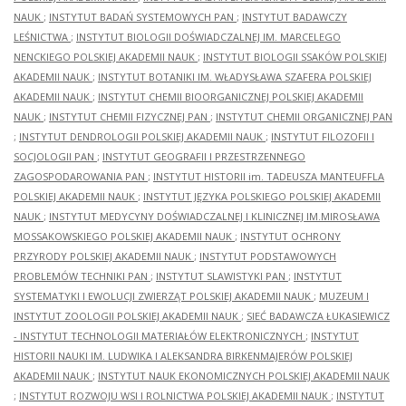
NAUK
;
INSTYTUT BADAŃ SYSTEMOWYCH PAN
;
INSTYTUT BADAWCZY
LEŚNICTWA
;
INSTYTUT BIOLOGII DOŚWIADCZALNEJ IM. MARCELEGO
NENCKIEGO POLSKIEJ AKADEMII NAUK
;
INSTYTUT BIOLOGII SSAKÓW POLSKIEJ
AKADEMII NAUK
;
INSTYTUT BOTANIKI IM. WŁADYSŁAWA SZAFERA POLSKIEJ
AKADEMII NAUK
;
INSTYTUT CHEMII BIOORGANICZNEJ POLSKIEJ AKADEMII
NAUK
;
INSTYTUT CHEMII FIZYCZNEJ PAN
;
INSTYTUT CHEMII ORGANICZNEJ PAN
;
INSTYTUT DENDROLOGII POLSKIEJ AKADEMII NAUK
;
INSTYTUT FILOZOFII I
SOCJOLOGII PAN
;
INSTYTUT GEOGRAFII I PRZESTRZENNEGO
ZAGOSPODAROWANIA PAN
;
INSTYTUT HISTORII im. TADEUSZA MANTEUFFLA
POLSKIEJ AKADEMII NAUK
;
INSTYTUT JĘZYKA POLSKIEGO POLSKIEJ AKADEMII
NAUK
;
INSTYTUT MEDYCYNY DOŚWIADCZALNEJ I KLINICZNEJ IM.MIROSŁAWA
MOSSAKOWSKIEGO POLSKIEJ AKADEMII NAUK
;
INSTYTUT OCHRONY
PRZYRODY POLSKIEJ AKADEMII NAUK
;
INSTYTUT PODSTAWOWYCH
PROBLEMÓW TECHNIKI PAN
;
INSTYTUT SLAWISTYKI PAN
;
INSTYTUT
SYSTEMATYKI I EWOLUCJI ZWIERZĄT POLSKIEJ AKADEMII NAUK
;
MUZEUM I
INSTYTUT ZOOLOGII POLSKIEJ AKADEMII NAUK
;
SIEĆ BADAWCZA ŁUKASIEWICZ
- INSTYTUT TECHNOLOGII MATERIAŁÓW ELEKTRONICZNYCH
;
INSTYTUT
HISTORII NAUKI IM. LUDWIKA I ALEKSANDRA BIRKENMAJERÓW POLSKIEJ
AKADEMII NAUK
;
INSTYTUT NAUK EKONOMICZNYCH POLSKIEJ AKADEMII NAUK
;
INSTYTUT ROZWOJU WSI I ROLNICTWA POLSKIEJ AKADEMII NAUK
;
INSTYTUT