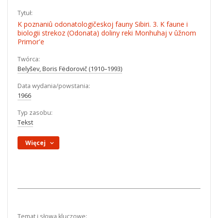
Tytuł:
K poznaniû odonatologičeskoj fauny Sibiri. 3. K faune i
biologii strekoz (Odonata) doliny reki Monhuhaj v ûžnom
Primor'e
Twórca:
Belyšev, Boris Fëdorovič (1910–1993)
Data wydania/powstania:
1966
Typ zasobu:
Tekst
Więcej
Temat i słowa kluczowe: