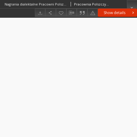
Nagrania dialektalne Pracowni Polszczyzny Kresowej IJP PAN; Nagrania PPK; PPK-N-004A
Pracownia Polszczyzny Kresowej
Show details