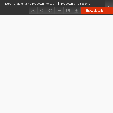
Nagrania dialektalne Pracowni Polszczyzny Kresowej IJP PAN; Nagrania PPK; PPK-N-004A
Pracownia Polszczyzny Kresowej
Show details