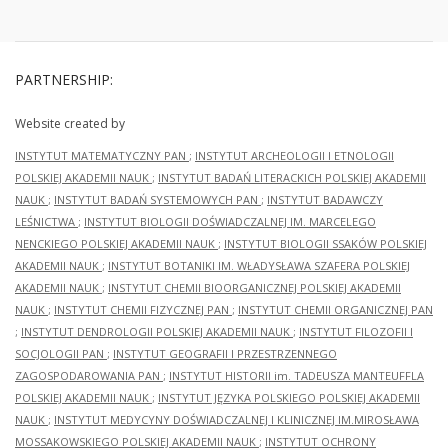
PARTNERSHIP:
Website created by
INSTYTUT MATEMATYCZNY PAN
;
INSTYTUT ARCHEOLOGII I ETNOLOGII
POLSKIEJ AKADEMII NAUK
;
INSTYTUT BADAŃ LITERACKICH POLSKIEJ AKADEMII
NAUK
;
INSTYTUT BADAŃ SYSTEMOWYCH PAN
;
INSTYTUT BADAWCZY
LEŚNICTWA
;
INSTYTUT BIOLOGII DOŚWIADCZALNEJ IM. MARCELEGO
NENCKIEGO POLSKIEJ AKADEMII NAUK
;
INSTYTUT BIOLOGII SSAKÓW POLSKIEJ
AKADEMII NAUK
;
INSTYTUT BOTANIKI IM. WŁADYSŁAWA SZAFERA POLSKIEJ
AKADEMII NAUK
;
INSTYTUT CHEMII BIOORGANICZNEJ POLSKIEJ AKADEMII
NAUK
;
INSTYTUT CHEMII FIZYCZNEJ PAN
;
INSTYTUT CHEMII ORGANICZNEJ PAN
;
INSTYTUT DENDROLOGII POLSKIEJ AKADEMII NAUK
;
INSTYTUT FILOZOFII I
SOCJOLOGII PAN
;
INSTYTUT GEOGRAFII I PRZESTRZENNEGO
ZAGOSPODAROWANIA PAN
;
INSTYTUT HISTORII im. TADEUSZA MANTEUFFLA
POLSKIEJ AKADEMII NAUK
;
INSTYTUT JĘZYKA POLSKIEGO POLSKIEJ AKADEMII
NAUK
;
INSTYTUT MEDYCYNY DOŚWIADCZALNEJ I KLINICZNEJ IM.MIROSŁAWA
MOSSAKOWSKIEGO POLSKIEJ AKADEMII NAUK
;
INSTYTUT OCHRONY