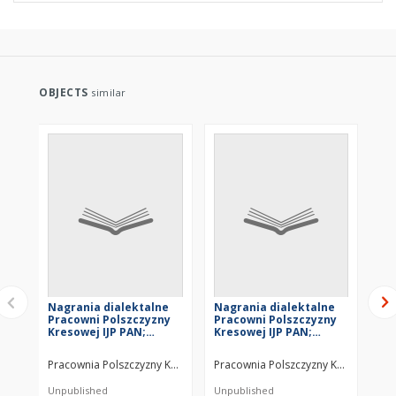
OBJECTS
similar
Nagrania dialektalne
Nagrania dialektalne
Na
Pracowni Polszczyzny
Pracowni Polszczyzny
Pr
Kresowej IJP PAN;
Kresowej IJP PAN;
Kr
Nagrania PPK; PPK-N-
Nagrania PPK; PPK-N-
Na
004A
226
22
Pracownia Polszczyzny Kresowej
Pracownia Polszczyzny Kresowej
Pra
Unpublished
Unpublished
Unp