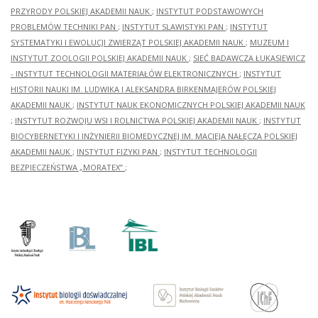
PRZYRODY POLSKIEJ AKADEMII NAUK
;
INSTYTUT PODSTAWOWYCH
PROBLEMÓW TECHNIKI PAN
;
INSTYTUT SLAWISTYKI PAN
;
INSTYTUT
SYSTEMATYKI I EWOLUCJI ZWIERZĄT POLSKIEJ AKADEMII NAUK
;
MUZEUM I
INSTYTUT ZOOLOGII POLSKIEJ AKADEMII NAUK
;
SIEĆ BADAWCZA ŁUKASIEWICZ
- INSTYTUT TECHNOLOGII MATERIAŁÓW ELEKTRONICZNYCH
;
INSTYTUT
HISTORII NAUKI IM. LUDWIKA I ALEKSANDRA BIRKENMAJERÓW POLSKIEJ
AKADEMII NAUK
;
INSTYTUT NAUK EKONOMICZNYCH POLSKIEJ AKADEMII NAUK
;
INSTYTUT ROZWOJU WSI I ROLNICTWA POLSKIEJ AKADEMII NAUK
;
INSTYTUT
BIOCYBERNETYKI I INŻYNIERII BIOMEDYCZNEJ IM. MACIEJA NAŁĘCZA POLSKIEJ
AKADEMII NAUK
;
INSTYTUT FIZYKI PAN
;
INSTYTUT TECHNOLOGII
BEZPIECZEŃSTWA „MORATEX”
;