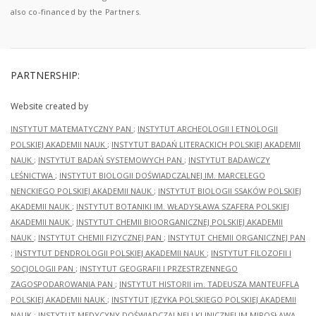
also co-financed by the Partners.
PARTNERSHIP:
Website created by
INSTYTUT MATEMATYCZNY PAN
;
INSTYTUT ARCHEOLOGII I ETNOLOGII
POLSKIEJ AKADEMII NAUK
;
INSTYTUT BADAŃ LITERACKICH POLSKIEJ AKADEMII
NAUK
;
INSTYTUT BADAŃ SYSTEMOWYCH PAN
;
INSTYTUT BADAWCZY
LEŚNICTWA
;
INSTYTUT BIOLOGII DOŚWIADCZALNEJ IM. MARCELEGO
NENCKIEGO POLSKIEJ AKADEMII NAUK
;
INSTYTUT BIOLOGII SSAKÓW POLSKIEJ
AKADEMII NAUK
;
INSTYTUT BOTANIKI IM. WŁADYSŁAWA SZAFERA POLSKIEJ
AKADEMII NAUK
;
INSTYTUT CHEMII BIOORGANICZNEJ POLSKIEJ AKADEMII
NAUK
;
INSTYTUT CHEMII FIZYCZNEJ PAN
;
INSTYTUT CHEMII ORGANICZNEJ PAN
;
INSTYTUT DENDROLOGII POLSKIEJ AKADEMII NAUK
;
INSTYTUT FILOZOFII I
SOCJOLOGII PAN
;
INSTYTUT GEOGRAFII I PRZESTRZENNEGO
ZAGOSPODAROWANIA PAN
;
INSTYTUT HISTORII im. TADEUSZA MANTEUFFLA
POLSKIEJ AKADEMII NAUK
;
INSTYTUT JĘZYKA POLSKIEGO POLSKIEJ AKADEMII
NAUK
;
INSTYTUT MEDYCYNY DOŚWIADCZALNEJ I KLINICZNEJ IM.MIROSŁAWA