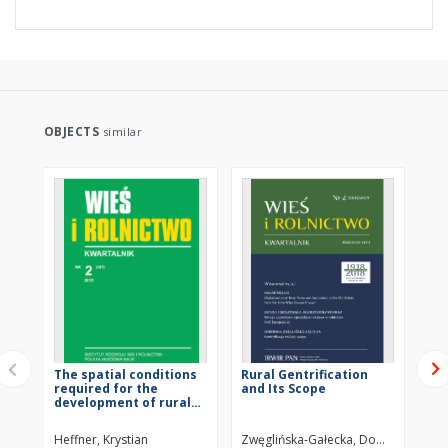
OBJECTS
similar
The spatial conditions
Rural Gentrification
In 
required for the
and Its Scope
Vil
development of rural
ur
areas in Poland
ar
Heffner, Krystian
Zwęglińska-Gałecka, Dominika
Kaj