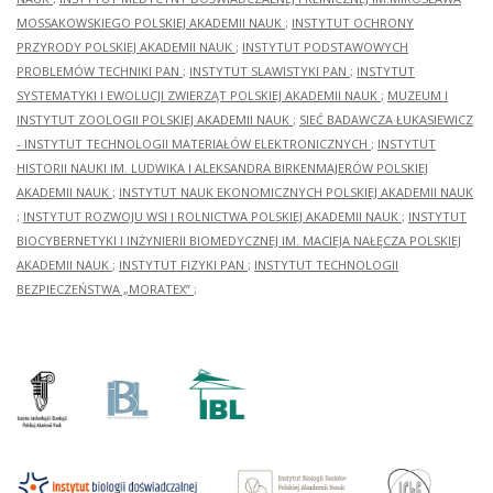
MOSSAKOWSKIEGO POLSKIEJ AKADEMII NAUK
;
INSTYTUT OCHRONY
PRZYRODY POLSKIEJ AKADEMII NAUK
;
INSTYTUT PODSTAWOWYCH
PROBLEMÓW TECHNIKI PAN
;
INSTYTUT SLAWISTYKI PAN
;
INSTYTUT
SYSTEMATYKI I EWOLUCJI ZWIERZĄT POLSKIEJ AKADEMII NAUK
;
MUZEUM I
INSTYTUT ZOOLOGII POLSKIEJ AKADEMII NAUK
;
SIEĆ BADAWCZA ŁUKASIEWICZ
- INSTYTUT TECHNOLOGII MATERIAŁÓW ELEKTRONICZNYCH
;
INSTYTUT
HISTORII NAUKI IM. LUDWIKA I ALEKSANDRA BIRKENMAJERÓW POLSKIEJ
AKADEMII NAUK
;
INSTYTUT NAUK EKONOMICZNYCH POLSKIEJ AKADEMII NAUK
;
INSTYTUT ROZWOJU WSI I ROLNICTWA POLSKIEJ AKADEMII NAUK
;
INSTYTUT
BIOCYBERNETYKI I INŻYNIERII BIOMEDYCZNEJ IM. MACIEJA NAŁĘCZA POLSKIEJ
AKADEMII NAUK
;
INSTYTUT FIZYKI PAN
;
INSTYTUT TECHNOLOGII
BEZPIECZEŃSTWA „MORATEX”
;