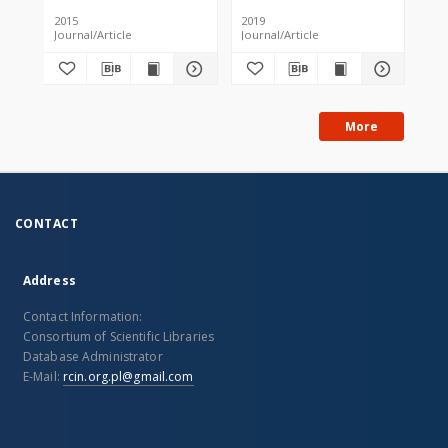
2015
2019
201
Journal/Article
Journal/Article
Jou
More
CONTACT
Address
Contact Information:
Consortium of Scientific Libraries
Database Administrator
E-Mail:
rcin.org.pl@gmail.com