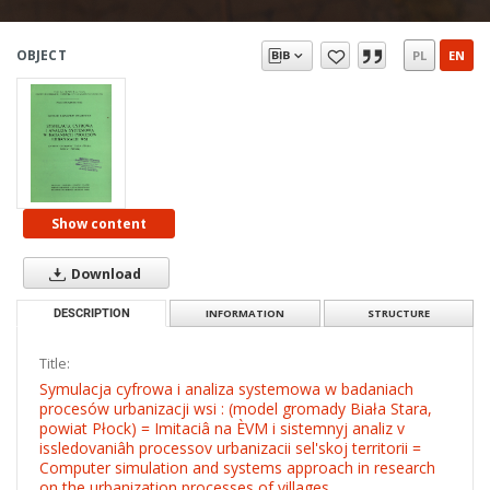
OBJECT
PL
EN
Show content
Download
DESCRIPTION
INFORMATION
STRUCTURE
Title:
Symulacja cyfrowa i analiza systemowa w badaniach
procesów urbanizacji wsi : (model gromady Biała Stara,
powiat Płock) = Imitaciâ na ÈVM i sistemnyj analiz v
issledovaniâh processov urbanizacii sel'skoj territorii =
Computer simulation and systems approach in research
on the urbanization processes of villages