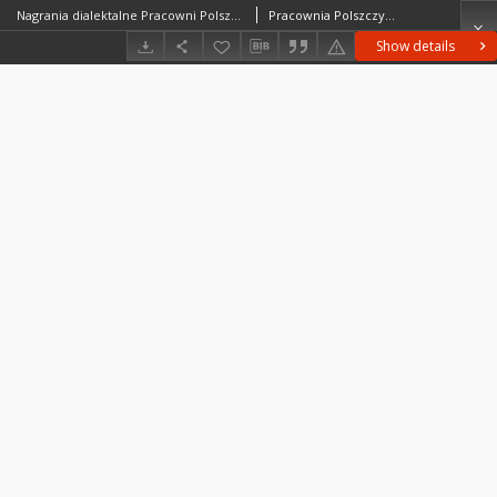
Nagrania dialektalne Pracowni Polszczyzny Kresowej IJP PAN; Nagrania PPK; PPK-N-188
Pracownia Polszczyzny Kresowej
Show details