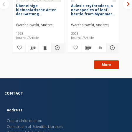
Über einige
Aulexis erythrodera, a
Be
kleinasiatische Arten
new species of leaf-
ne
der Gattung
beetle from Myanmar
an
Pachybrachis
(Coleoptera:
su
Chevrolat, 1837
Chrysomelidae:
(I
Warchałowski, Andrzej
Warchałowski, Andrzej
War
(Coleoptera:
Eumolpinae)
Ch
Chrysomelidae:
1998
2008
200
Cryptocephalinae)
Journal/Article
Journal/Article
Jou
More
CONTACT
Address
Contact Information:
Consortium of Scientific Libraries