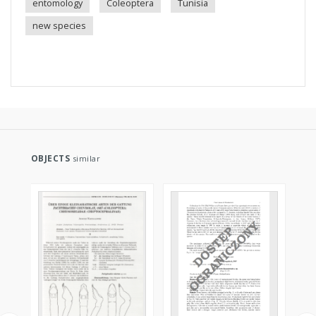
entomology
Coleoptera
Tunisia
new species
OBJECTS
similar