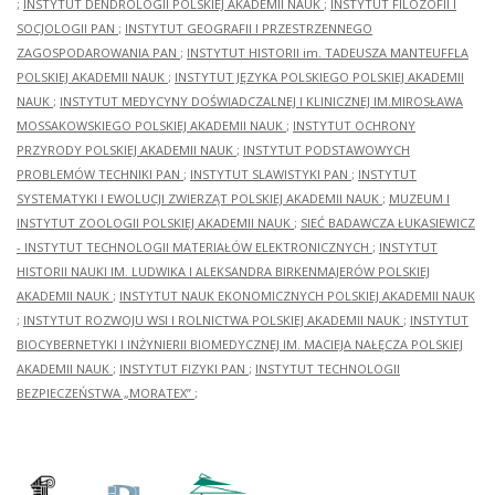
;
INSTYTUT DENDROLOGII POLSKIEJ AKADEMII NAUK
;
INSTYTUT FILOZOFII I
SOCJOLOGII PAN
;
INSTYTUT GEOGRAFII I PRZESTRZENNEGO
ZAGOSPODAROWANIA PAN
;
INSTYTUT HISTORII im. TADEUSZA MANTEUFFLA
POLSKIEJ AKADEMII NAUK
;
INSTYTUT JĘZYKA POLSKIEGO POLSKIEJ AKADEMII
NAUK
;
INSTYTUT MEDYCYNY DOŚWIADCZALNEJ I KLINICZNEJ IM.MIROSŁAWA
MOSSAKOWSKIEGO POLSKIEJ AKADEMII NAUK
;
INSTYTUT OCHRONY
PRZYRODY POLSKIEJ AKADEMII NAUK
;
INSTYTUT PODSTAWOWYCH
PROBLEMÓW TECHNIKI PAN
;
INSTYTUT SLAWISTYKI PAN
;
INSTYTUT
SYSTEMATYKI I EWOLUCJI ZWIERZĄT POLSKIEJ AKADEMII NAUK
;
MUZEUM I
INSTYTUT ZOOLOGII POLSKIEJ AKADEMII NAUK
;
SIEĆ BADAWCZA ŁUKASIEWICZ
- INSTYTUT TECHNOLOGII MATERIAŁÓW ELEKTRONICZNYCH
;
INSTYTUT
HISTORII NAUKI IM. LUDWIKA I ALEKSANDRA BIRKENMAJERÓW POLSKIEJ
AKADEMII NAUK
;
INSTYTUT NAUK EKONOMICZNYCH POLSKIEJ AKADEMII NAUK
;
INSTYTUT ROZWOJU WSI I ROLNICTWA POLSKIEJ AKADEMII NAUK
;
INSTYTUT
BIOCYBERNETYKI I INŻYNIERII BIOMEDYCZNEJ IM. MACIEJA NAŁĘCZA POLSKIEJ
AKADEMII NAUK
;
INSTYTUT FIZYKI PAN
;
INSTYTUT TECHNOLOGII
BEZPIECZEŃSTWA „MORATEX”
;