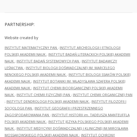
PARTNERSHIP:
Website created by
INSTYTUT MATEMATYCZNY PAN
;
INSTYTUT ARCHEOLOGII I ETNOLOGII
POLSKIEJ AKADEMII NAUK
;
INSTYTUT BADAŃ LITERACKICH POLSKIEJ AKADEMII
NAUK
;
INSTYTUT BADAŃ SYSTEMOWYCH PAN
;
INSTYTUT BADAWCZY
LEŚNICTWA
;
INSTYTUT BIOLOGII DOŚWIADCZALNEJ IM. MARCELEGO
NENCKIEGO POLSKIEJ AKADEMII NAUK
;
INSTYTUT BIOLOGII SSAKÓW POLSKIEJ
AKADEMII NAUK
;
INSTYTUT BOTANIKI IM. WŁADYSŁAWA SZAFERA POLSKIEJ
AKADEMII NAUK
;
INSTYTUT CHEMII BIOORGANICZNEJ POLSKIEJ AKADEMII
NAUK
;
INSTYTUT CHEMII FIZYCZNEJ PAN
;
INSTYTUT CHEMII ORGANICZNEJ PAN
;
INSTYTUT DENDROLOGII POLSKIEJ AKADEMII NAUK
;
INSTYTUT FILOZOFII I
SOCJOLOGII PAN
;
INSTYTUT GEOGRAFII I PRZESTRZENNEGO
ZAGOSPODAROWANIA PAN
;
INSTYTUT HISTORII im. TADEUSZA MANTEUFFLA
POLSKIEJ AKADEMII NAUK
;
INSTYTUT JĘZYKA POLSKIEGO POLSKIEJ AKADEMII
NAUK
;
INSTYTUT MEDYCYNY DOŚWIADCZALNEJ I KLINICZNEJ IM.MIROSŁAWA
MOSSAKOWSKIEGO POLSKIEJ AKADEMII NAUK
;
INSTYTUT OCHRONY