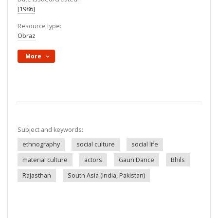
[1986]
Resource type:
Obraz
More
Subject and keywords:
ethnography
social culture
social life
material culture
actors
Gauri Dance
Bhils
Rajasthan
South Asia (India, Pakistan)