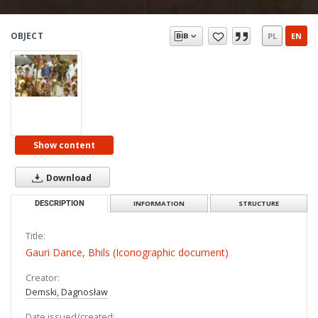
OBJECT
PL
EN
Show content
Download
DESCRIPTION
INFORMATION
STRUCTURE
Title:
Gauri Dance, Bhils (Iconographic document)
Creator:
Demski, Dagnosław
Date issued/created: