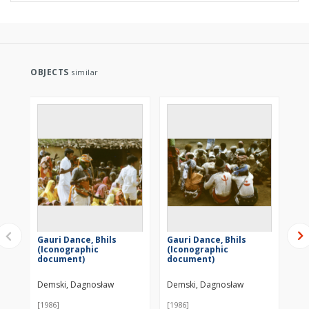
OBJECTS
similar
Gauri Dance, Bhils
Gauri Dance, Bhils
Ga
(Iconographic
(Iconographic
(I
document)
document)
do
Demski, Dagnosław
Demski, Dagnosław
De
[1986]
[1986]
[19