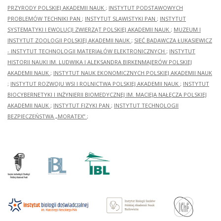
PRZYRODY POLSKIEJ AKADEMII NAUK
;
INSTYTUT PODSTAWOWYCH
PROBLEMÓW TECHNIKI PAN
;
INSTYTUT SLAWISTYKI PAN
;
INSTYTUT
SYSTEMATYKI I EWOLUCJI ZWIERZĄT POLSKIEJ AKADEMII NAUK
;
MUZEUM I
INSTYTUT ZOOLOGII POLSKIEJ AKADEMII NAUK
;
SIEĆ BADAWCZA ŁUKASIEWICZ
- INSTYTUT TECHNOLOGII MATERIAŁÓW ELEKTRONICZNYCH
;
INSTYTUT
HISTORII NAUKI IM. LUDWIKA I ALEKSANDRA BIRKENMAJERÓW POLSKIEJ
AKADEMII NAUK
;
INSTYTUT NAUK EKONOMICZNYCH POLSKIEJ AKADEMII NAUK
;
INSTYTUT ROZWOJU WSI I ROLNICTWA POLSKIEJ AKADEMII NAUK
;
INSTYTUT
BIOCYBERNETYKI I INŻYNIERII BIOMEDYCZNEJ IM. MACIEJA NAŁĘCZA POLSKIEJ
AKADEMII NAUK
;
INSTYTUT FIZYKI PAN
;
INSTYTUT TECHNOLOGII
BEZPIECZEŃSTWA „MORATEX”
;