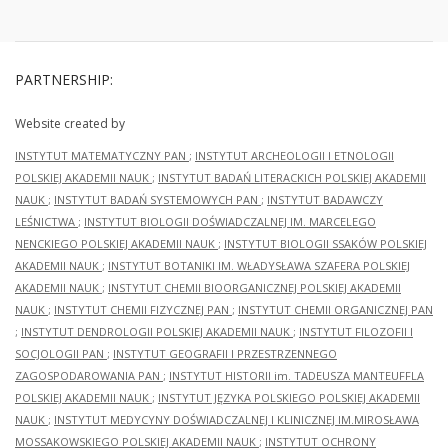
PARTNERSHIP:
Website created by
INSTYTUT MATEMATYCZNY PAN
;
INSTYTUT ARCHEOLOGII I ETNOLOGII
POLSKIEJ AKADEMII NAUK
;
INSTYTUT BADAŃ LITERACKICH POLSKIEJ AKADEMII
NAUK
;
INSTYTUT BADAŃ SYSTEMOWYCH PAN
;
INSTYTUT BADAWCZY
LEŚNICTWA
;
INSTYTUT BIOLOGII DOŚWIADCZALNEJ IM. MARCELEGO
NENCKIEGO POLSKIEJ AKADEMII NAUK
;
INSTYTUT BIOLOGII SSAKÓW POLSKIEJ
AKADEMII NAUK
;
INSTYTUT BOTANIKI IM. WŁADYSŁAWA SZAFERA POLSKIEJ
AKADEMII NAUK
;
INSTYTUT CHEMII BIOORGANICZNEJ POLSKIEJ AKADEMII
NAUK
;
INSTYTUT CHEMII FIZYCZNEJ PAN
;
INSTYTUT CHEMII ORGANICZNEJ PAN
;
INSTYTUT DENDROLOGII POLSKIEJ AKADEMII NAUK
;
INSTYTUT FILOZOFII I
SOCJOLOGII PAN
;
INSTYTUT GEOGRAFII I PRZESTRZENNEGO
ZAGOSPODAROWANIA PAN
;
INSTYTUT HISTORII im. TADEUSZA MANTEUFFLA
POLSKIEJ AKADEMII NAUK
;
INSTYTUT JĘZYKA POLSKIEGO POLSKIEJ AKADEMII
NAUK
;
INSTYTUT MEDYCYNY DOŚWIADCZALNEJ I KLINICZNEJ IM.MIROSŁAWA
MOSSAKOWSKIEGO POLSKIEJ AKADEMII NAUK
;
INSTYTUT OCHRONY