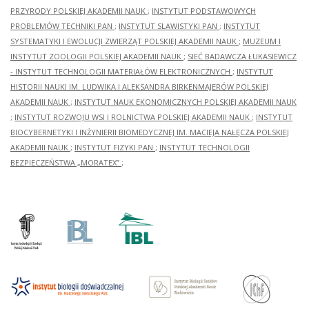
PRZYRODY POLSKIEJ AKADEMII NAUK
;
INSTYTUT PODSTAWOWYCH
PROBLEMÓW TECHNIKI PAN
;
INSTYTUT SLAWISTYKI PAN
;
INSTYTUT
SYSTEMATYKI I EWOLUCJI ZWIERZĄT POLSKIEJ AKADEMII NAUK
;
MUZEUM I
INSTYTUT ZOOLOGII POLSKIEJ AKADEMII NAUK
;
SIEĆ BADAWCZA ŁUKASIEWICZ
- INSTYTUT TECHNOLOGII MATERIAŁÓW ELEKTRONICZNYCH
;
INSTYTUT
HISTORII NAUKI IM. LUDWIKA I ALEKSANDRA BIRKENMAJERÓW POLSKIEJ
AKADEMII NAUK
;
INSTYTUT NAUK EKONOMICZNYCH POLSKIEJ AKADEMII NAUK
;
INSTYTUT ROZWOJU WSI I ROLNICTWA POLSKIEJ AKADEMII NAUK
;
INSTYTUT
BIOCYBERNETYKI I INŻYNIERII BIOMEDYCZNEJ IM. MACIEJA NAŁĘCZA POLSKIEJ
AKADEMII NAUK
;
INSTYTUT FIZYKI PAN
;
INSTYTUT TECHNOLOGII
BEZPIECZEŃSTWA „MORATEX”
;