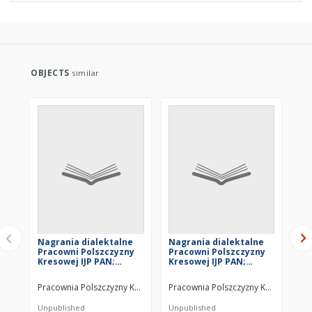
OBJECTS
similar
Nagrania dialektalne
Nagrania dialektalne
Na
Pracowni Polszczyzny
Pracowni Polszczyzny
Pr
Kresowej IJP PAN;
Kresowej IJP PAN;
Kr
Nagrania PPK; PPK-N-
Nagrania PPK; PPK-N-
Na
004A
226
22
Pracownia Polszczyzny Kresowej
Pracownia Polszczyzny Kresowej
Pra
Unpublished
Unpublished
Unp