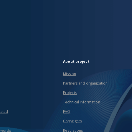
About project
Mission
Partners and organization
Projects
Technical information
eated
FAQ
Copyrights
ywords
Regulations