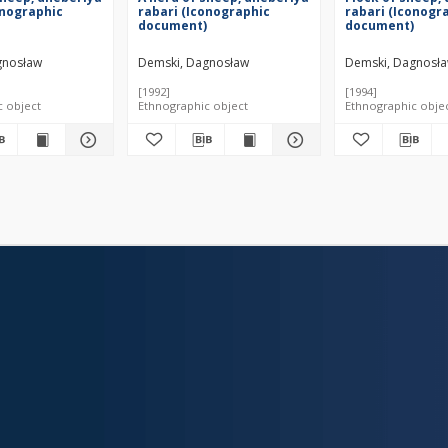
onographic
rabari (Iconographic
rabari (Iconogr
document)
document)
gnosław
Demski, Dagnosław
Demski, Dagnosł
[1992]
[1994]
c object
Ethnographic object
Ethnographic obje