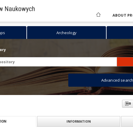
ABOUT PR
aps
Archeology
tory
Advanced searc
INFORMATION
ION