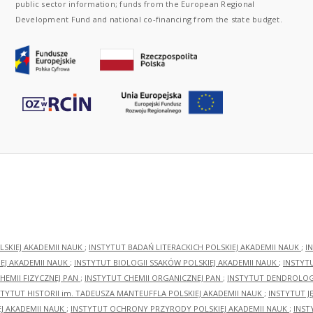
public sector information; funds from the European Regional
Development Fund and national co-financing from the state budget.
LSKIEJ AKADEMII NAUK
;
INSTYTUT BADAŃ LITERACKICH POLSKIEJ AKADEMII NAUK
;
I
EJ AKADEMII NAUK
;
INSTYTUT BIOLOGII SSAKÓW POLSKIEJ AKADEMII NAUK
;
INSTYT
HEMII FIZYCZNEJ PAN
;
INSTYTUT CHEMII ORGANICZNEJ PAN
;
INSTYTUT DENDROLOGI
STYTUT HISTORII im. TADEUSZA MANTEUFFLA POLSKIEJ AKADEMII NAUK
;
INSTYTUT J
EJ AKADEMII NAUK
;
INSTYTUT OCHRONY PRZYRODY POLSKIEJ AKADEMII NAUK
;
INST