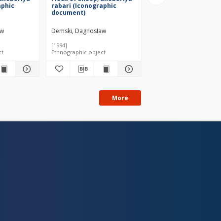
aphic
rabari (Iconographic
dheberiya rabari
document)
(Iconographic docum
aw
Demski, Dagnosław
Demski, Dagnosław
[1994]
[1992]
ct
Ethnographic object
Ethnographic object
More