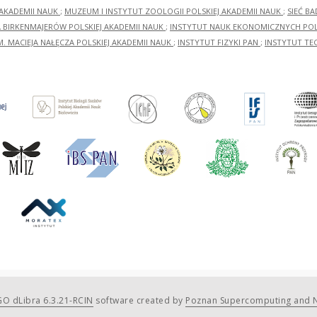
 AKADEMII NAUK
;
MUZEUM I INSTYTUT ZOOLOGII POLSKIEJ AKADEMII NAUK
;
SIEĆ B
RA BIRKENMAJERÓW POLSKIEJ AKADEMII NAUK
;
INSTYTUT NAUK EKONOMICZNYCH POLS
M. MACIEJA NAŁĘCZA POLSKIEJ AKADEMII NAUK
;
INSTYTUT FIZYKI PAN
;
INSTYTUT TE
O dLibra 6.3.21-RCIN
software created by
Poznan Supercomputing and N