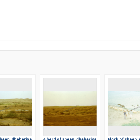
sheep, dheberiya
A herd of sheep, dheberiya
Flock of sheep,