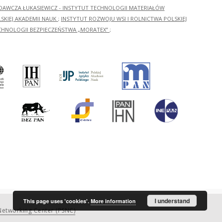
ADAWCZA ŁUKASIEWICZ - INSTYTUT TECHNOLOGII MATERIAŁÓW
KIEJ AKADEMII NAUK
;
INSTYTUT ROZWOJU WSI I ROLNICTWA POLSKIEJ
CHNOLOGII BEZPIECZEŃSTWA „MORATEX”
;
I understand
This page uses 'cookies'.
More information
etworking Center (PSNC)