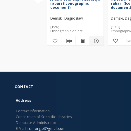
rabari (Iconographic
rabari (Ic
document)
document)
Demski, Dagnosław
Demski, Da
[1992]
[1992]
Ethnographic object
Ethnographi
CONTACT
Address
Contact Information:
Consortium of Scientific Libraries
Database Administrator
E-Mail:
rcin.org.pl@gmail.com