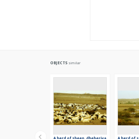
OBJECTS
similar
A herd of sheep, dheberiya
A herd of 