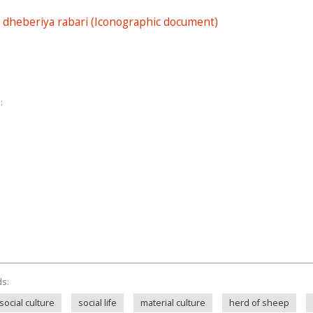
 dheberiya rabari (Iconographic document)
:
ds:
social culture
social life
material culture
herd of sheep