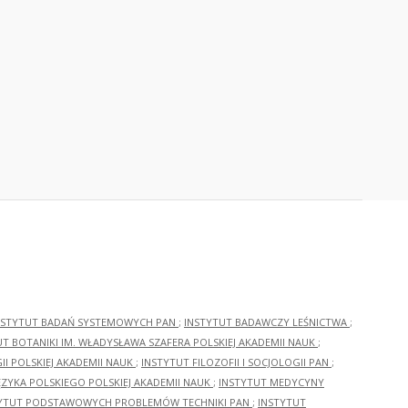
NSTYTUT BADAŃ SYSTEMOWYCH PAN
;
INSTYTUT BADAWCZY LEŚNICTWA
;
UT BOTANIKI IM. WŁADYSŁAWA SZAFERA POLSKIEJ AKADEMII NAUK
;
I POLSKIEJ AKADEMII NAUK
;
INSTYTUT FILOZOFII I SOCJOLOGII PAN
;
ĘZYKA POLSKIEGO POLSKIEJ AKADEMII NAUK
;
INSTYTUT MEDYCYNY
YTUT PODSTAWOWYCH PROBLEMÓW TECHNIKI PAN
;
INSTYTUT