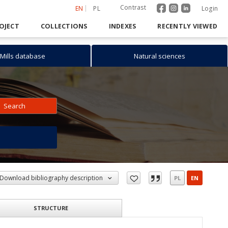
Contrast
EN
PL
Login
OJECT
COLLECTIONS
INDEXES
RECENTLY VIEWED
Mills database
Natural sciences
Search
h
Download bibliography description
PL
EN
STRUCTURE