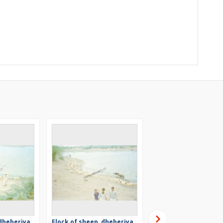
 dheberiya
Flock of sheep, dheberiya
Shepherds from the 