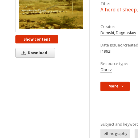
Title:
A herd of sheep,
Creator:
Demski, Dagnosław
Show content
Date issued/created
[1992]
Download
Resource type:
Obraz
More
Subject and keywor
ethnography