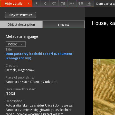
Hide details
Object structure
Object description
Files list
Metadata language
Polski
Title:
Dom pasterzy kachchi rabari (Dokument
ikonograficzny)
Creator:
Demski, Dagnosław
Place of publishing:
Sanosara
;
Kutch District
;
Gudżarat
Date issued/created:
[1992]
Description:
Fotografia (skan ze slajdu). Ulica i domy we wsi
Sanosara zamieszkałej głównie przez kachchi
rabari. Zdjęcie wykonane przed wielkim