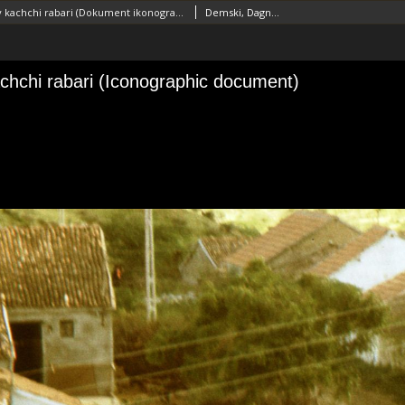
Dom pasterzy kachchi rabari (Dokument ikonograficzny)
Demski, Dagnosław