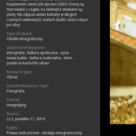
trzęsieniem ziemi (26 styczeń 2001). Domy są
murowane z cegieł, na zewnątrz stawiane są
płoty. Na zdjęciu widać kobiety w długich
czarnych wełnianych szalach (ludi) i dzieci idące
po ulicy
Type of object:
Obiekt etnograficzny
Subject and Keywords:
etnografia
;
kultura społeczna
;
życie
towarzyskie
;
kultura materialna
;
dom
;
pasterze kachchhi rabari
Resource type:
Obraz
Detailed Resource Type:
Fotografia
Format:
image/jpeg
Source:
cz.1, pudełko 11, 0019
Rights:
Prawa zastrzeżone - dostęp nieograniczony