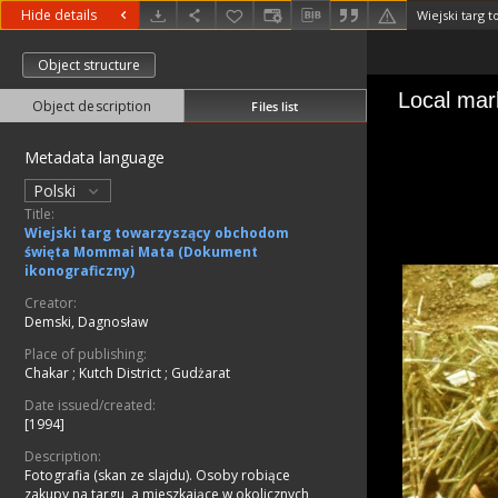
Hide details
Object structure
Object description
Files list
Metadata language
Polski
Title:
Wiejski targ towarzyszący obchodom
święta Mommai Mata (Dokument
ikonograficzny)
Creator:
Demski, Dagnosław
Place of publishing:
Chakar
;
Kutch District
;
Gudżarat
Date issued/created:
[1994]
Description:
Fotografia (skan ze slajdu). Osoby robiące
zakupy na targu, a mieszkające w okolicznych