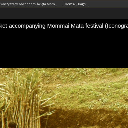
Wiejski targ towarzyszący obchodom święta Mommai Mata (Dokument ikonograficzny)
Demski, Dagnosław