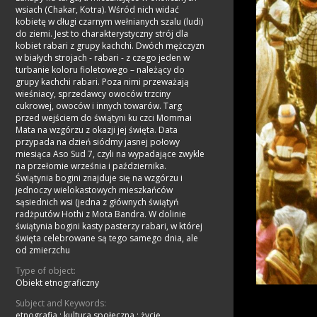
wsiach (Chakar, Kotra). Wśród nich widać
kobietę w długi czarnym wełnianych szalu (ludi)
do ziemi. Jest to charakterystyczny strój dla
kobiet rabari z grupy kachchi. Dwóch mężczyzn
w białych strojach - rabari - z czego jeden w
turbanie koloru fioletowego – należący do
grupy kachchi rabari. Poza nimi przeważają
wieśniacy, sprzedawcy owoców trzciny
cukrowej, owoców i innych towarów. Targ
przed wejściem do świątyni ku czci Mommai
Mata na wzgórzu z okazji jej święta. Data
przypada na dzień siódmy jasnej połowy
miesiąca Aso Sud 7, czyli na wypadające zwykle
na przełomie września i października.
Świątynia bogini znajduje się na wzgórzu i
jednoczy wielokastowych mieszkańców
sąsiednich wsi (jedna z głównych świątyń
radżputów Hothi z Mota Bandra. W dolinie
świątynia bogini kasty pasterzy rabari, w której
święta celebrowane są tego samego dnia, ale
od zmierzchu
Type of object:
Obiekt etnograficzny
Subject and Keywords:
etnografia
;
kultura społeczna
;
życie