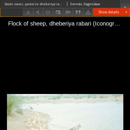
Stado owiec, pasterze dheberiya rabari (Dokument ikonograficzny)
Demski, Dagnosław
Show details