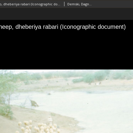
Flock of sheep, dheberiya rabari (Iconographic document)
Demski, Dagnosław