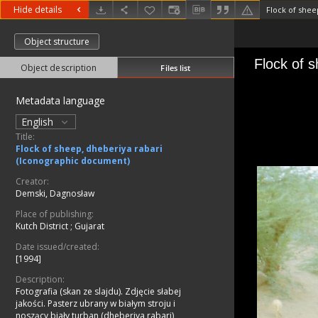
Hide details
Object structure
Object description
Files list
Metadata language
English
Title:
Flock of sheep, dheberiya rabari
(Iconographic document)
Creator:
Demski, Dagnosław
Place of publishing:
Kutch District
;
Gujarat
Date issued/created:
[1994]
Description:
Fotografia (skan ze slajdu). Zdjęcie słabej
jakości. Pasterz ubrany w białym stroju i
noszący biały turban (dheberiya rabari)