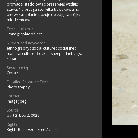
prowadzi stado owiec przez wieś wzdłuż
stawu. Na brzegu stoi kilka bawołów, a na
pierwszym planie pozuje do zdjęcia trójka
młodzieńców
Type of object:
Ethnographic object
Subject and Keywords:
ethnography
;
social culture
;
social life
;
material culture
;
flock of sheep
;
dheberiya
rabari
Resource type:
Obraz
Detailed Resource Type:
Photography
Format:
image/jpeg
Source:
part 2, box 2, 0026
Rights:
Rights Reserved - Free Access