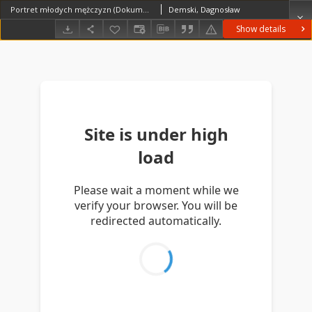
Portret młodych mężczyzn (Dokument ikonograficzny)
Demski, Dagnosław
Show details