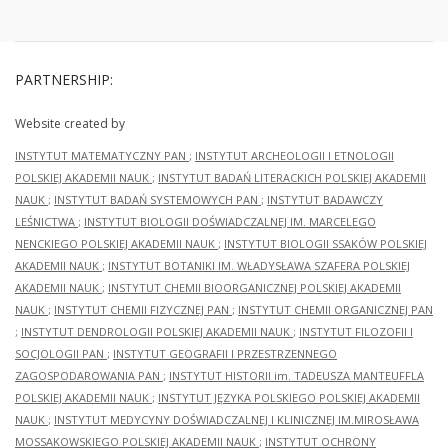
PARTNERSHIP:
Website created by
INSTYTUT MATEMATYCZNY PAN
;
INSTYTUT ARCHEOLOGII I ETNOLOGII
POLSKIEJ AKADEMII NAUK
;
INSTYTUT BADAŃ LITERACKICH POLSKIEJ AKADEMII
NAUK
;
INSTYTUT BADAŃ SYSTEMOWYCH PAN
;
INSTYTUT BADAWCZY
LEŚNICTWA
;
INSTYTUT BIOLOGII DOŚWIADCZALNEJ IM. MARCELEGO
NENCKIEGO POLSKIEJ AKADEMII NAUK
;
INSTYTUT BIOLOGII SSAKÓW POLSKIEJ
AKADEMII NAUK
;
INSTYTUT BOTANIKI IM. WŁADYSŁAWA SZAFERA POLSKIEJ
AKADEMII NAUK
;
INSTYTUT CHEMII BIOORGANICZNEJ POLSKIEJ AKADEMII
NAUK
;
INSTYTUT CHEMII FIZYCZNEJ PAN
;
INSTYTUT CHEMII ORGANICZNEJ PAN
;
INSTYTUT DENDROLOGII POLSKIEJ AKADEMII NAUK
;
INSTYTUT FILOZOFII I
SOCJOLOGII PAN
;
INSTYTUT GEOGRAFII I PRZESTRZENNEGO
ZAGOSPODAROWANIA PAN
;
INSTYTUT HISTORII im. TADEUSZA MANTEUFFLA
POLSKIEJ AKADEMII NAUK
;
INSTYTUT JĘZYKA POLSKIEGO POLSKIEJ AKADEMII
NAUK
;
INSTYTUT MEDYCYNY DOŚWIADCZALNEJ I KLINICZNEJ IM.MIROSŁAWA
MOSSAKOWSKIEGO POLSKIEJ AKADEMII NAUK
;
INSTYTUT OCHRONY