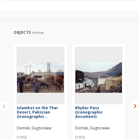
OBJECTS
similar
Islamkot on the Thar
Khyber Pass
Gr
Desert, Pakistan
(Iconographic
de
(Iconographic
document)
do
document)
Demski, Dagnosław
Demski, Dagnosław
De
[1992]
[1992]
[19