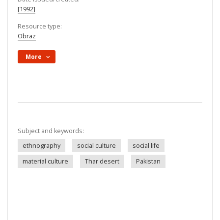
[1992]
Resource type:
Obraz
More
Subject and keywords:
ethnography
social culture
social life
material culture
Thar desert
Pakistan