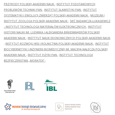
PRZYRODY POLSKIEJ AKADEMII NAUK
;
INSTYTUT PODSTAWOWYCH
PROBLEMÓW TECHNIKI PAN
;
INSTYTUT SLAWISTYKI PAN
;
INSTYTUT
SYSTEMATYKI I EWOLUCJI ZWIERZĄT POLSKIEJ AKADEMII NAUK
;
MUZEUM I
INSTYTUT ZOOLOGII POLSKIEJ AKADEMII NAUK
;
SIEĆ BADAWCZA ŁUKASIEWICZ
- INSTYTUT TECHNOLOGII MATERIAŁÓW ELEKTRONICZNYCH
;
INSTYTUT
HISTORII NAUKI IM. LUDWIKA I ALEKSANDRA BIRKENMAJERÓW POLSKIEJ
AKADEMII NAUK
;
INSTYTUT NAUK EKONOMICZNYCH POLSKIEJ AKADEMII NAUK
;
INSTYTUT ROZWOJU WSI I ROLNICTWA POLSKIEJ AKADEMII NAUK
;
INSTYTUT
BIOCYBERNETYKI I INŻYNIERII BIOMEDYCZNEJ IM. MACIEJA NAŁĘCZA POLSKIEJ
AKADEMII NAUK
;
INSTYTUT FIZYKI PAN
;
INSTYTUT TECHNOLOGII
BEZPIECZEŃSTWA „MORATEX”
;