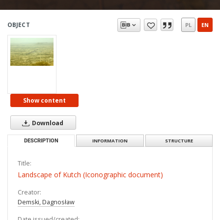
OBJECT
PL
EN
Show content
Download
DESCRIPTION
INFORMATION
STRUCTURE
Title:
Landscape of Kutch (Iconographic document)
Creator:
Demski, Dagnosław
Date issued/created: