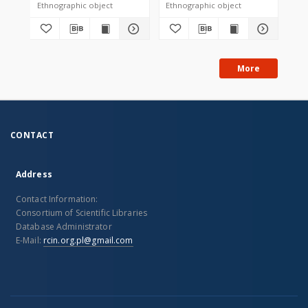
Ethnographic object
Ethnographic object
Eth
More
CONTACT
Address
Contact Information:
Consortium of Scientific Libraries
Database Administrator
E-Mail:
rcin.org.pl@gmail.com