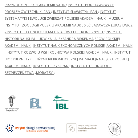
PRZYRODY POLSKIEJ AKADEMII NAUK
;
INSTYTUT PODSTAWOWYCH
PROBLEMÓW TECHNIKI PAN
;
INSTYTUT SLAWISTYKI PAN
;
INSTYTUT
SYSTEMATYKI I EWOLUCJI ZWIERZĄT POLSKIEJ AKADEMII NAUK
;
MUZEUM I
INSTYTUT ZOOLOGII POLSKIEJ AKADEMII NAUK
;
SIEĆ BADAWCZA ŁUKASIEWICZ
- INSTYTUT TECHNOLOGII MATERIAŁÓW ELEKTRONICZNYCH
;
INSTYTUT
HISTORII NAUKI IM. LUDWIKA I ALEKSANDRA BIRKENMAJERÓW POLSKIEJ
AKADEMII NAUK
;
INSTYTUT NAUK EKONOMICZNYCH POLSKIEJ AKADEMII NAUK
;
INSTYTUT ROZWOJU WSI I ROLNICTWA POLSKIEJ AKADEMII NAUK
;
INSTYTUT
BIOCYBERNETYKI I INŻYNIERII BIOMEDYCZNEJ IM. MACIEJA NAŁĘCZA POLSKIEJ
AKADEMII NAUK
;
INSTYTUT FIZYKI PAN
;
INSTYTUT TECHNOLOGII
BEZPIECZEŃSTWA „MORATEX”
;