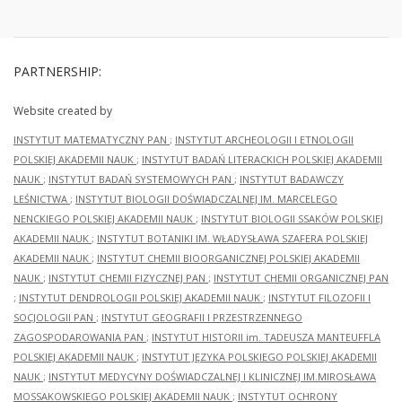
PARTNERSHIP:
Website created by
INSTYTUT MATEMATYCZNY PAN
;
INSTYTUT ARCHEOLOGII I ETNOLOGII
POLSKIEJ AKADEMII NAUK
;
INSTYTUT BADAŃ LITERACKICH POLSKIEJ AKADEMII
NAUK
;
INSTYTUT BADAŃ SYSTEMOWYCH PAN
;
INSTYTUT BADAWCZY
LEŚNICTWA
;
INSTYTUT BIOLOGII DOŚWIADCZALNEJ IM. MARCELEGO
NENCKIEGO POLSKIEJ AKADEMII NAUK
;
INSTYTUT BIOLOGII SSAKÓW POLSKIEJ
AKADEMII NAUK
;
INSTYTUT BOTANIKI IM. WŁADYSŁAWA SZAFERA POLSKIEJ
AKADEMII NAUK
;
INSTYTUT CHEMII BIOORGANICZNEJ POLSKIEJ AKADEMII
NAUK
;
INSTYTUT CHEMII FIZYCZNEJ PAN
;
INSTYTUT CHEMII ORGANICZNEJ PAN
;
INSTYTUT DENDROLOGII POLSKIEJ AKADEMII NAUK
;
INSTYTUT FILOZOFII I
SOCJOLOGII PAN
;
INSTYTUT GEOGRAFII I PRZESTRZENNEGO
ZAGOSPODAROWANIA PAN
;
INSTYTUT HISTORII im. TADEUSZA MANTEUFFLA
POLSKIEJ AKADEMII NAUK
;
INSTYTUT JĘZYKA POLSKIEGO POLSKIEJ AKADEMII
NAUK
;
INSTYTUT MEDYCYNY DOŚWIADCZALNEJ I KLINICZNEJ IM.MIROSŁAWA
MOSSAKOWSKIEGO POLSKIEJ AKADEMII NAUK
;
INSTYTUT OCHRONY