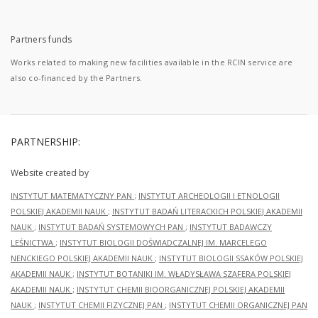
Partners funds
Works related to making new facilities available in the RCIN service are
also co-financed by the Partners.
PARTNERSHIP:
Website created by
INSTYTUT MATEMATYCZNY PAN
;
INSTYTUT ARCHEOLOGII I ETNOLOGII
POLSKIEJ AKADEMII NAUK
;
INSTYTUT BADAŃ LITERACKICH POLSKIEJ AKADEMII
NAUK
;
INSTYTUT BADAŃ SYSTEMOWYCH PAN
;
INSTYTUT BADAWCZY
LEŚNICTWA
;
INSTYTUT BIOLOGII DOŚWIADCZALNEJ IM. MARCELEGO
NENCKIEGO POLSKIEJ AKADEMII NAUK
;
INSTYTUT BIOLOGII SSAKÓW POLSKIEJ
AKADEMII NAUK
;
INSTYTUT BOTANIKI IM. WŁADYSŁAWA SZAFERA POLSKIEJ
AKADEMII NAUK
;
INSTYTUT CHEMII BIOORGANICZNEJ POLSKIEJ AKADEMII
NAUK
;
INSTYTUT CHEMII FIZYCZNEJ PAN
;
INSTYTUT CHEMII ORGANICZNEJ PAN