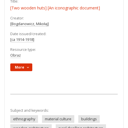
Title:
[Two wooden huts] [An iconographic document]
Creator:
[Bogdanowicz, Mikołaj]
Date issued/created:
[ca 1914-1918]
Resource type:
Obraz
More
Subject and keywords:
ethnography
material culture
buildings