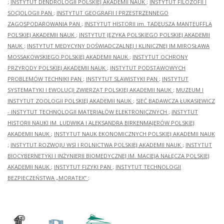
;
INSTYTUT DENDROLOGII POLSKIEJ AKADEMII NAUK
;
INSTYTUT FILOZOFII I
SOCJOLOGII PAN
;
INSTYTUT GEOGRAFII I PRZESTRZENNEGO
ZAGOSPODAROWANIA PAN
;
INSTYTUT HISTORII im. TADEUSZA MANTEUFFLA
POLSKIEJ AKADEMII NAUK
;
INSTYTUT JĘZYKA POLSKIEGO POLSKIEJ AKADEMII
NAUK
;
INSTYTUT MEDYCYNY DOŚWIADCZALNEJ I KLINICZNEJ IM.MIROSŁAWA
MOSSAKOWSKIEGO POLSKIEJ AKADEMII NAUK
;
INSTYTUT OCHRONY
PRZYRODY POLSKIEJ AKADEMII NAUK
;
INSTYTUT PODSTAWOWYCH
PROBLEMÓW TECHNIKI PAN
;
INSTYTUT SLAWISTYKI PAN
;
INSTYTUT
SYSTEMATYKI I EWOLUCJI ZWIERZĄT POLSKIEJ AKADEMII NAUK
;
MUZEUM I
INSTYTUT ZOOLOGII POLSKIEJ AKADEMII NAUK
;
SIEĆ BADAWCZA ŁUKASIEWICZ
- INSTYTUT TECHNOLOGII MATERIAŁÓW ELEKTRONICZNYCH
;
INSTYTUT
HISTORII NAUKI IM. LUDWIKA I ALEKSANDRA BIRKENMAJERÓW POLSKIEJ
AKADEMII NAUK
;
INSTYTUT NAUK EKONOMICZNYCH POLSKIEJ AKADEMII NAUK
;
INSTYTUT ROZWOJU WSI I ROLNICTWA POLSKIEJ AKADEMII NAUK
;
INSTYTUT
BIOCYBERNETYKI I INŻYNIERII BIOMEDYCZNEJ IM. MACIEJA NAŁĘCZA POLSKIEJ
AKADEMII NAUK
;
INSTYTUT FIZYKI PAN
;
INSTYTUT TECHNOLOGII
BEZPIECZEŃSTWA „MORATEX”
;