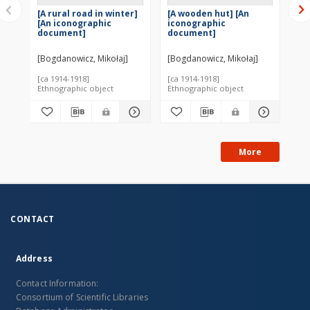
[A rural road in winter]
[A wooden hut] [An
[A
[An iconographic
iconographic
ic
document]
document]
do
[Bogdanowicz, Mikołaj]
[Bogdanowicz, Mikołaj]
[Bo
[ca 1914-1918]
[ca 1914-1918]
[ca
Ethnographic object
Ethnographic object
Eth
More
CONTACT
Address
Contact Information:
Consortium of Scientific Libraries