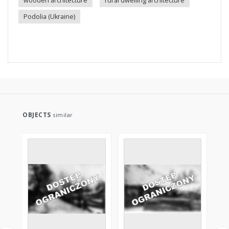
wooden architecture
rural dwelling architecture
Podolia (Ukraine)
OBJECTS
similar