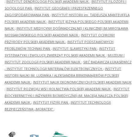
;
INSTYTUT DENDROLOGII POLSKIEJ AKADEMII NAUK
;
INSTYTUT FILOZOFII I
SOCJOLOGII PAN
;
INSTYTUT GEOGRAFII I PRZESTRZENNEGO
ZAGOSPODAROWANIA PAN
;
INSTYTUT HISTORII im. TADEUSZA MANTEUFFLA
POLSKIEJ AKADEMII NAUK
;
INSTYTUT JĘZYKA POLSKIEGO POLSKIEJ AKADEMII
NAUK
;
INSTYTUT MEDYCYNY DOŚWIADCZALNEJ I KLINICZNEJ IM.MIROSŁAWA
MOSSAKOWSKIEGO POLSKIEJ AKADEMII NAUK
;
INSTYTUT OCHRONY
PRZYRODY POLSKIEJ AKADEMII NAUK
;
INSTYTUT PODSTAWOWYCH
PROBLEMÓW TECHNIKI PAN
;
INSTYTUT SLAWISTYKI PAN
;
INSTYTUT
SYSTEMATYKI I EWOLUCJI ZWIERZĄT POLSKIEJ AKADEMII NAUK
;
MUZEUM I
INSTYTUT ZOOLOGII POLSKIEJ AKADEMII NAUK
;
SIEĆ BADAWCZA ŁUKASIEWICZ
- INSTYTUT TECHNOLOGII MATERIAŁÓW ELEKTRONICZNYCH
;
INSTYTUT
HISTORII NAUKI IM. LUDWIKA I ALEKSANDRA BIRKENMAJERÓW POLSKIEJ
AKADEMII NAUK
;
INSTYTUT NAUK EKONOMICZNYCH POLSKIEJ AKADEMII NAUK
;
INSTYTUT ROZWOJU WSI I ROLNICTWA POLSKIEJ AKADEMII NAUK
;
INSTYTUT
BIOCYBERNETYKI I INŻYNIERII BIOMEDYCZNEJ IM. MACIEJA NAŁĘCZA POLSKIEJ
AKADEMII NAUK
;
INSTYTUT FIZYKI PAN
;
INSTYTUT TECHNOLOGII
BEZPIECZEŃSTWA „MORATEX”
;