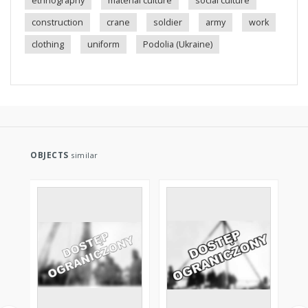
ethnography
material culture
social culture
construction
crane
soldier
army
work
clothing
uniform
Podolia (Ukraine)
OBJECTS
similar