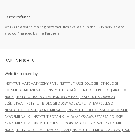
Partners funds
Works related to making new facilities available in the RCIN service are
also co-financed by the Partners.
PARTNERSHIP:
Website created by
INSTYTUT MATEMATYCZNY PAN
;
INSTYTUT ARCHEOLOGII I ETNOLOGII
POLSKIEJ AKADEMII NAUK
;
INSTYTUT BADAŃ LITERACKICH POLSKIEJ AKADEMII
NAUK
;
INSTYTUT BADAŃ SYSTEMOWYCH PAN
;
INSTYTUT BADAWCZY
LEŚNICTWA
;
INSTYTUT BIOLOGII DOŚWIADCZALNEJ IM. MARCELEGO
NENCKIEGO POLSKIEJ AKADEMII NAUK
;
INSTYTUT BIOLOGII SSAKÓW POLSKIEJ
AKADEMII NAUK
;
INSTYTUT BOTANIKI IM. WŁADYSŁAWA SZAFERA POLSKIEJ
AKADEMII NAUK
;
INSTYTUT CHEMII BIOORGANICZNEJ POLSKIEJ AKADEMII
NAUK
;
INSTYTUT CHEMII FIZYCZNEJ PAN
;
INSTYTUT CHEMII ORGANICZNEJ PAN