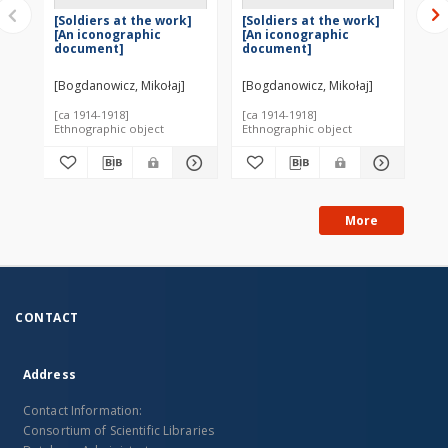
[Soldiers at the work]
[Soldiers at the work]
[So
[An iconographic
[An iconographic
[A
document]
document]
do
[Bogdanowicz, Mikołaj]
[Bogdanowicz, Mikołaj]
[Bo
[ca 1914-1918]
[ca 1914-1918]
[ca
Ethnographic object
Ethnographic object
Eth
More
CONTACT
Address
Contact Information:
Consortium of Scientific Libraries