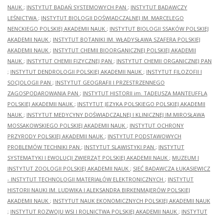
NAUK
;
INSTYTUT BADAŃ SYSTEMOWYCH PAN
;
INSTYTUT BADAWCZY
LEŚNICTWA
;
INSTYTUT BIOLOGII DOŚWIADCZALNEJ IM. MARCELEGO
NENCKIEGO POLSKIEJ AKADEMII NAUK
;
INSTYTUT BIOLOGII SSAKÓW POLSKIEJ
AKADEMII NAUK
;
INSTYTUT BOTANIKI IM. WŁADYSŁAWA SZAFERA POLSKIEJ
AKADEMII NAUK
;
INSTYTUT CHEMII BIOORGANICZNEJ POLSKIEJ AKADEMII
NAUK
;
INSTYTUT CHEMII FIZYCZNEJ PAN
;
INSTYTUT CHEMII ORGANICZNEJ PAN
;
INSTYTUT DENDROLOGII POLSKIEJ AKADEMII NAUK
;
INSTYTUT FILOZOFII I
SOCJOLOGII PAN
;
INSTYTUT GEOGRAFII I PRZESTRZENNEGO
ZAGOSPODAROWANIA PAN
;
INSTYTUT HISTORII im. TADEUSZA MANTEUFFLA
POLSKIEJ AKADEMII NAUK
;
INSTYTUT JĘZYKA POLSKIEGO POLSKIEJ AKADEMII
NAUK
;
INSTYTUT MEDYCYNY DOŚWIADCZALNEJ I KLINICZNEJ IM.MIROSŁAWA
MOSSAKOWSKIEGO POLSKIEJ AKADEMII NAUK
;
INSTYTUT OCHRONY
PRZYRODY POLSKIEJ AKADEMII NAUK
;
INSTYTUT PODSTAWOWYCH
PROBLEMÓW TECHNIKI PAN
;
INSTYTUT SLAWISTYKI PAN
;
INSTYTUT
SYSTEMATYKI I EWOLUCJI ZWIERZĄT POLSKIEJ AKADEMII NAUK
;
MUZEUM I
INSTYTUT ZOOLOGII POLSKIEJ AKADEMII NAUK
;
SIEĆ BADAWCZA ŁUKASIEWICZ
- INSTYTUT TECHNOLOGII MATERIAŁÓW ELEKTRONICZNYCH
;
INSTYTUT
HISTORII NAUKI IM. LUDWIKA I ALEKSANDRA BIRKENMAJERÓW POLSKIEJ
AKADEMII NAUK
;
INSTYTUT NAUK EKONOMICZNYCH POLSKIEJ AKADEMII NAUK
;
INSTYTUT ROZWOJU WSI I ROLNICTWA POLSKIEJ AKADEMII NAUK
;
INSTYTUT