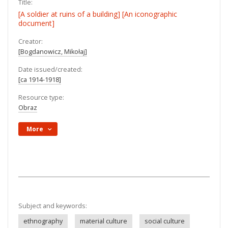
Title:
[A soldier at ruins of a building] [An iconographic
document]
Creator:
[Bogdanowicz, Mikołaj]
Date issued/created:
[ca 1914-1918]
Resource type:
Obraz
More
Subject and keywords:
ethnography
material culture
social culture