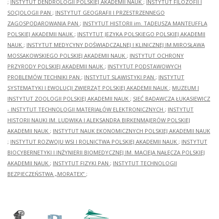
;
INSTYTUT DENDROLOGII POLSKIEJ AKADEMII NAUK
;
INSTYTUT FILOZOFII I
SOCJOLOGII PAN
;
INSTYTUT GEOGRAFII I PRZESTRZENNEGO
ZAGOSPODAROWANIA PAN
;
INSTYTUT HISTORII im. TADEUSZA MANTEUFFLA
POLSKIEJ AKADEMII NAUK
;
INSTYTUT JĘZYKA POLSKIEGO POLSKIEJ AKADEMII
NAUK
;
INSTYTUT MEDYCYNY DOŚWIADCZALNEJ I KLINICZNEJ IM.MIROSŁAWA
MOSSAKOWSKIEGO POLSKIEJ AKADEMII NAUK
;
INSTYTUT OCHRONY
PRZYRODY POLSKIEJ AKADEMII NAUK
;
INSTYTUT PODSTAWOWYCH
PROBLEMÓW TECHNIKI PAN
;
INSTYTUT SLAWISTYKI PAN
;
INSTYTUT
SYSTEMATYKI I EWOLUCJI ZWIERZĄT POLSKIEJ AKADEMII NAUK
;
MUZEUM I
INSTYTUT ZOOLOGII POLSKIEJ AKADEMII NAUK
;
SIEĆ BADAWCZA ŁUKASIEWICZ
- INSTYTUT TECHNOLOGII MATERIAŁÓW ELEKTRONICZNYCH
;
INSTYTUT
HISTORII NAUKI IM. LUDWIKA I ALEKSANDRA BIRKENMAJERÓW POLSKIEJ
AKADEMII NAUK
;
INSTYTUT NAUK EKONOMICZNYCH POLSKIEJ AKADEMII NAUK
;
INSTYTUT ROZWOJU WSI I ROLNICTWA POLSKIEJ AKADEMII NAUK
;
INSTYTUT
BIOCYBERNETYKI I INŻYNIERII BIOMEDYCZNEJ IM. MACIEJA NAŁĘCZA POLSKIEJ
AKADEMII NAUK
;
INSTYTUT FIZYKI PAN
;
INSTYTUT TECHNOLOGII
BEZPIECZEŃSTWA „MORATEX”
;