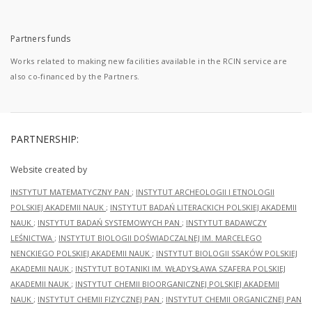
Partners funds
Works related to making new facilities available in the RCIN service are
also co-financed by the Partners.
PARTNERSHIP:
Website created by
INSTYTUT MATEMATYCZNY PAN
;
INSTYTUT ARCHEOLOGII I ETNOLOGII
POLSKIEJ AKADEMII NAUK
;
INSTYTUT BADAŃ LITERACKICH POLSKIEJ AKADEMII
NAUK
;
INSTYTUT BADAŃ SYSTEMOWYCH PAN
;
INSTYTUT BADAWCZY
LEŚNICTWA
;
INSTYTUT BIOLOGII DOŚWIADCZALNEJ IM. MARCELEGO
NENCKIEGO POLSKIEJ AKADEMII NAUK
;
INSTYTUT BIOLOGII SSAKÓW POLSKIEJ
AKADEMII NAUK
;
INSTYTUT BOTANIKI IM. WŁADYSŁAWA SZAFERA POLSKIEJ
AKADEMII NAUK
;
INSTYTUT CHEMII BIOORGANICZNEJ POLSKIEJ AKADEMII
NAUK
;
INSTYTUT CHEMII FIZYCZNEJ PAN
;
INSTYTUT CHEMII ORGANICZNEJ PAN