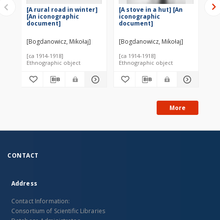
[A rural road in winter]
[A stove in a hut] [An
[A 
[An iconographic
iconographic
ic
document]
document]
do
[Bogdanowicz, Mikołaj]
[Bogdanowicz, Mikołaj]
[Bo
[ca 1914-1918]
[ca 1914-1918]
[ca
Ethnographic object
Ethnographic object
Eth
More
CONTACT
Address
Contact Information:
Consortium of Scientific Libraries