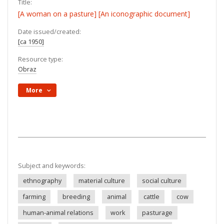
Title:
[A woman on a pasture] [An iconographic document]
Date issued/created:
[ca 1950]
Resource type:
Obraz
More
Subject and keywords:
ethnography
material culture
social culture
farming
breeding
animal
cattle
cow
human-animal relations
work
pasturage