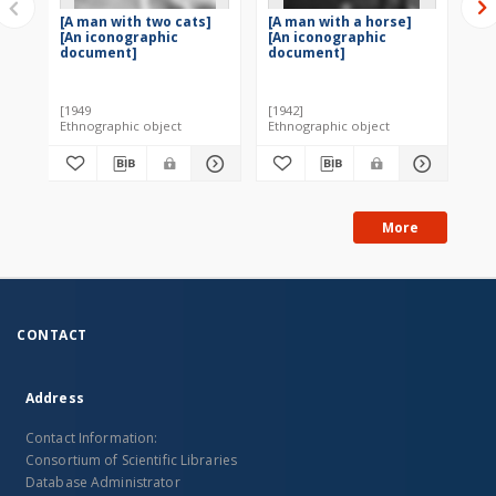
[A man with two cats]
[A man with a horse]
[A 
[An iconographic
[An iconographic
[A
document]
document]
do
[1949
[1942]
[19
Ethnographic object
Ethnographic object
Eth
More
CONTACT
Address
Contact Information:
Consortium of Scientific Libraries
Database Administrator