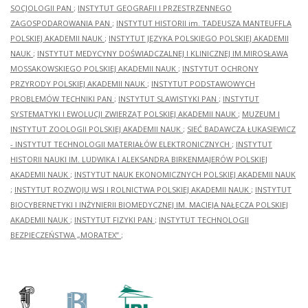
SOCJOLOGII PAN
;
INSTYTUT GEOGRAFII I PRZESTRZENNEGO
ZAGOSPODAROWANIA PAN
;
INSTYTUT HISTORII im. TADEUSZA MANTEUFFLA
POLSKIEJ AKADEMII NAUK
;
INSTYTUT JĘZYKA POLSKIEGO POLSKIEJ AKADEMII
NAUK
;
INSTYTUT MEDYCYNY DOŚWIADCZALNEJ I KLINICZNEJ IM.MIROSŁAWA
MOSSAKOWSKIEGO POLSKIEJ AKADEMII NAUK
;
INSTYTUT OCHRONY
PRZYRODY POLSKIEJ AKADEMII NAUK
;
INSTYTUT PODSTAWOWYCH
PROBLEMÓW TECHNIKI PAN
;
INSTYTUT SLAWISTYKI PAN
;
INSTYTUT
SYSTEMATYKI I EWOLUCJI ZWIERZĄT POLSKIEJ AKADEMII NAUK
;
MUZEUM I
INSTYTUT ZOOLOGII POLSKIEJ AKADEMII NAUK
;
SIEĆ BADAWCZA ŁUKASIEWICZ
- INSTYTUT TECHNOLOGII MATERIAŁÓW ELEKTRONICZNYCH
;
INSTYTUT
HISTORII NAUKI IM. LUDWIKA I ALEKSANDRA BIRKENMAJERÓW POLSKIEJ
AKADEMII NAUK
;
INSTYTUT NAUK EKONOMICZNYCH POLSKIEJ AKADEMII NAUK
;
INSTYTUT ROZWOJU WSI I ROLNICTWA POLSKIEJ AKADEMII NAUK
;
INSTYTUT
BIOCYBERNETYKI I INŻYNIERII BIOMEDYCZNEJ IM. MACIEJA NAŁĘCZA POLSKIEJ
AKADEMII NAUK
;
INSTYTUT FIZYKI PAN
;
INSTYTUT TECHNOLOGII
BEZPIECZEŃSTWA „MORATEX”
;