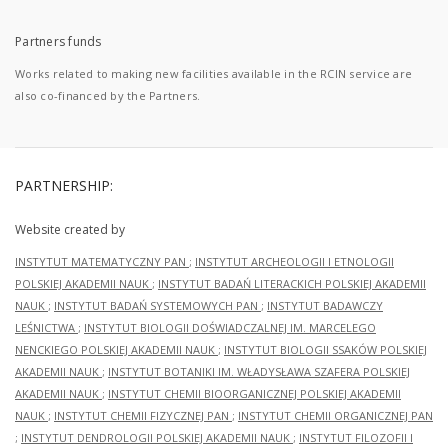
Partners funds
Works related to making new facilities available in the RCIN service are
also co-financed by the Partners.
PARTNERSHIP:
Website created by
INSTYTUT MATEMATYCZNY PAN
;
INSTYTUT ARCHEOLOGII I ETNOLOGII
POLSKIEJ AKADEMII NAUK
;
INSTYTUT BADAŃ LITERACKICH POLSKIEJ AKADEMII
NAUK
;
INSTYTUT BADAŃ SYSTEMOWYCH PAN
;
INSTYTUT BADAWCZY
LEŚNICTWA
;
INSTYTUT BIOLOGII DOŚWIADCZALNEJ IM. MARCELEGO
NENCKIEGO POLSKIEJ AKADEMII NAUK
;
INSTYTUT BIOLOGII SSAKÓW POLSKIEJ
AKADEMII NAUK
;
INSTYTUT BOTANIKI IM. WŁADYSŁAWA SZAFERA POLSKIEJ
AKADEMII NAUK
;
INSTYTUT CHEMII BIOORGANICZNEJ POLSKIEJ AKADEMII
NAUK
;
INSTYTUT CHEMII FIZYCZNEJ PAN
;
INSTYTUT CHEMII ORGANICZNEJ PAN
;
INSTYTUT DENDROLOGII POLSKIEJ AKADEMII NAUK
;
INSTYTUT FILOZOFII I