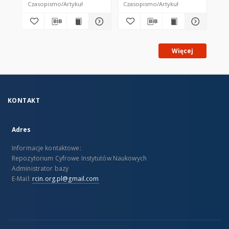
Czasopismo/Artykuł
Czasopismo/Artykuł
Cza
Więcej
KONTAKT
Adres
Informacje kontaktowe:
Repozytorium Cyfrowe Instytutów Naukowych
Administrator bazy
E-Mail:
rcin.org.pl@gmail.com