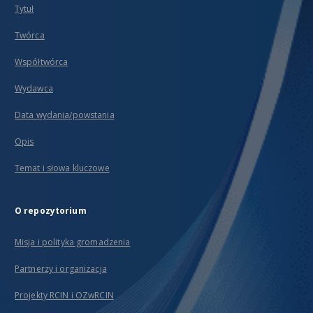
Tytuł
Twórca
Współtwórca
Wydawca
Data wydania/powstania
Opis
Temat i słowa kluczowe
O repozytorium
Misja i polityka gromadzenia
Partnerzy i organizacja
Projekty RCIN i OZwRCIN