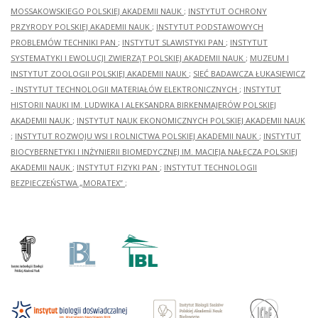
MOSSAKOWSKIEGO POLSKIEJ AKADEMII NAUK
;
INSTYTUT OCHRONY
PRZYRODY POLSKIEJ AKADEMII NAUK
;
INSTYTUT PODSTAWOWYCH
PROBLEMÓW TECHNIKI PAN
;
INSTYTUT SLAWISTYKI PAN
;
INSTYTUT
SYSTEMATYKI I EWOLUCJI ZWIERZĄT POLSKIEJ AKADEMII NAUK
;
MUZEUM I
INSTYTUT ZOOLOGII POLSKIEJ AKADEMII NAUK
;
SIEĆ BADAWCZA ŁUKASIEWICZ
- INSTYTUT TECHNOLOGII MATERIAŁÓW ELEKTRONICZNYCH
;
INSTYTUT
HISTORII NAUKI IM. LUDWIKA I ALEKSANDRA BIRKENMAJERÓW POLSKIEJ
AKADEMII NAUK
;
INSTYTUT NAUK EKONOMICZNYCH POLSKIEJ AKADEMII NAUK
;
INSTYTUT ROZWOJU WSI I ROLNICTWA POLSKIEJ AKADEMII NAUK
;
INSTYTUT
BIOCYBERNETYKI I INŻYNIERII BIOMEDYCZNEJ IM. MACIEJA NAŁĘCZA POLSKIEJ
AKADEMII NAUK
;
INSTYTUT FIZYKI PAN
;
INSTYTUT TECHNOLOGII
BEZPIECZEŃSTWA „MORATEX”
;