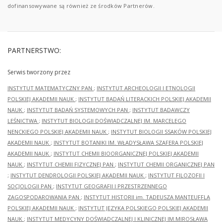
dofinansowywane są również ze środków Partnerów.
PARTNERSTWO:
Serwis tworzony przez
INSTYTUT MATEMATYCZNY PAN
;
INSTYTUT ARCHEOLOGII I ETNOLOGII
POLSKIEJ AKADEMII NAUK
;
INSTYTUT BADAŃ LITERACKICH POLSKIEJ AKADEMII
NAUK
;
INSTYTUT BADAŃ SYSTEMOWYCH PAN
;
INSTYTUT BADAWCZY
LEŚNICTWA
;
INSTYTUT BIOLOGII DOŚWIADCZALNEJ IM. MARCELEGO
NENCKIEGO POLSKIEJ AKADEMII NAUK
;
INSTYTUT BIOLOGII SSAKÓW POLSKIEJ
AKADEMII NAUK
;
INSTYTUT BOTANIKI IM. WŁADYSŁAWA SZAFERA POLSKIEJ
AKADEMII NAUK
;
INSTYTUT CHEMII BIOORGANICZNEJ POLSKIEJ AKADEMII
NAUK
;
INSTYTUT CHEMII FIZYCZNEJ PAN
;
INSTYTUT CHEMII ORGANICZNEJ PAN
;
INSTYTUT DENDROLOGII POLSKIEJ AKADEMII NAUK
;
INSTYTUT FILOZOFII I
SOCJOLOGII PAN
;
INSTYTUT GEOGRAFII I PRZESTRZENNEGO
ZAGOSPODAROWANIA PAN
;
INSTYTUT HISTORII im. TADEUSZA MANTEUFFLA
POLSKIEJ AKADEMII NAUK
;
INSTYTUT JĘZYKA POLSKIEGO POLSKIEJ AKADEMII
NAUK
;
INSTYTUT MEDYCYNY DOŚWIADCZALNEJ I KLINICZNEJ IM.MIROSŁAWA