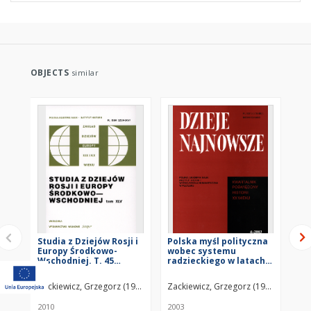
OBJECTS
similar
Studia z Dziejów Rosji i
Polska myśl polityczna
Pe
Europy Środkowo-
wobec systemu
ra
Wschodniej. T. 45
radzieckiego w latach
pol
(2010), Artykuły i
1918-1939
lat
rozprawy
Zackiewicz, Grzegorz (1971– )
Zackiewicz, Grzegorz (1971– )
Zac
2010
2003
200