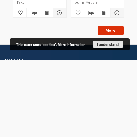
Text
Journal/Article
Jou
More
I understand
This page uses 'cookies'.
More information
CONTACT
Address
Contact Information:
Consortium of Scientific Libraries
Database Administrator
E-Mail:
rcin.org.pl@gmail.com