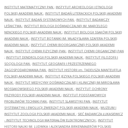
INSTYTUT MATEMATYCZNY PAN
;
INSTYTUT ARCHEOLOGII I ETNOLOGII
POLSKIEJ AKADEMII NAUK
;
INSTYTUT BADAŃ LITERACKICH POLSKIEJ AKADEMII
NAUK
;
INSTYTUT BADAŃ SYSTEMOWYCH PAN
;
INSTYTUT BADAWCZY
LEŚNICTWA
;
INSTYTUT BIOLOGII DOŚWIADCZALNEJ IM. MARCELEGO
NENCKIEGO POLSKIEJ AKADEMII NAUK
;
INSTYTUT BIOLOGII SSAKÓW POLSKIEJ
AKADEMII NAUK
;
INSTYTUT BOTANIKI IM. WŁADYSŁAWA SZAFERA POLSKIEJ
AKADEMII NAUK
;
INSTYTUT CHEMII BIOORGANICZNEJ POLSKIEJ AKADEMII
NAUK
;
INSTYTUT CHEMII FIZYCZNEJ PAN
;
INSTYTUT CHEMII ORGANICZNEJ PAN
;
INSTYTUT DENDROLOGII POLSKIEJ AKADEMII NAUK
;
INSTYTUT FILOZOFII I
SOCJOLOGII PAN
;
INSTYTUT GEOGRAFII I PRZESTRZENNEGO
ZAGOSPODAROWANIA PAN
;
INSTYTUT HISTORII im. TADEUSZA MANTEUFFLA
POLSKIEJ AKADEMII NAUK
;
INSTYTUT JĘZYKA POLSKIEGO POLSKIEJ AKADEMII
NAUK
;
INSTYTUT MEDYCYNY DOŚWIADCZALNEJ I KLINICZNEJ IM.MIROSŁAWA
MOSSAKOWSKIEGO POLSKIEJ AKADEMII NAUK
;
INSTYTUT OCHRONY
PRZYRODY POLSKIEJ AKADEMII NAUK
;
INSTYTUT PODSTAWOWYCH
PROBLEMÓW TECHNIKI PAN
;
INSTYTUT SLAWISTYKI PAN
;
INSTYTUT
SYSTEMATYKI I EWOLUCJI ZWIERZĄT POLSKIEJ AKADEMII NAUK
;
MUZEUM I
INSTYTUT ZOOLOGII POLSKIEJ AKADEMII NAUK
;
SIEĆ BADAWCZA ŁUKASIEWICZ
- INSTYTUT TECHNOLOGII MATERIAŁÓW ELEKTRONICZNYCH
;
INSTYTUT
HISTORII NAUKI IM. LUDWIKA I ALEKSANDRA BIRKENMAJERÓW POLSKIEJ