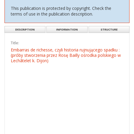
This publication is protected by copyright. Check the
terms of use in the publication description.
DESCRIPTION
INFORMATION
STRUCTURE
Title:
Embarras de richesse, czyli historia rujnującego spadku :
(próby stworzenia przez Rosę Bailly ośrodka polskiego w
Lechâtelet k. Dijon)