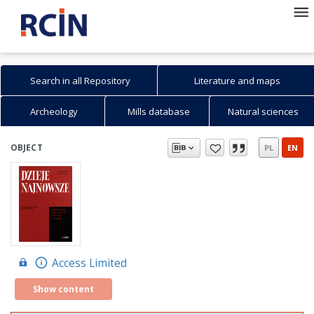
Search in all Repository
Literature and maps
Archeology
Mills database
Natural sciences
OBJECT
PL
EN
Access Limited
Show content