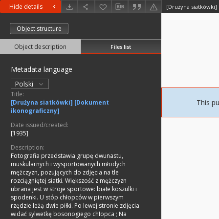
Hide details
[Drużyna siatkówki]
Object structure
Object description
Files list
Metadata language
Polski
Title:
This pu
[Drużyna siatkówki] [Dokument
ikonograficzny]
Date issued/created:
[1935]
Description:
Fotografia przedstawia grupę dwunastu,
muskularnych i wysportowanych młodych
mężczyzn, pozujących do zdjęcia na tle
rozciągniętej siatki. Większość z mężczyzn
ubrana jest w stroje sportowe: białe koszulki i
spodenki. U stóp chłopców w pierwszym
rzędzie leżą dwie piłki. Po lewej stronie zdjęcia
widać sylwetkę bosonogiego chłopca
;
Na