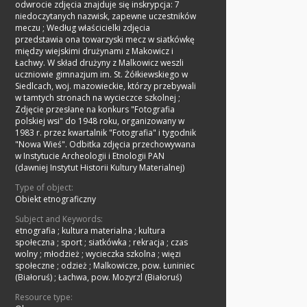
odwrocie zdjęcia znajduje się inskrypcja: 7
niedoczytanych nazwisk, zapewne uczestników
meczu
;
Według właścicielki zdjęcia
przedstawia ona towarzyski mecz w siatkówkę
między wiejskimi drużynami z Makowicz i
Łachwy. W skład drużyny z Malkowicz weszli
uczniowie gimnazjum im. St. Żółkiewskiego w
Siedlcach, woj. mazowieckie, którzy przebywali
w tamtych stronach na wycieczce szkolnej
;
Zdjęcie przesłane na konkurs "Fotografia
polskiej wsi" do 1948 roku, organizowany w
1983 r. przez kwartalnik "Fotografia" i tygodnik
"Nowa Wieś". Odbitka zdjęcia przechowywana
w Instytucie Archeologii i Etnologii PAN
(dawniej Instytut Historii Kultury Materialnej)
Type of object:
Obiekt etnograficzny
Subject and Keywords:
etnografia
;
kultura materialna
;
kultura
społeczna
;
sport
;
siatkówka
;
rekracja
;
czas
wolny
;
młodzież
;
wycieczka szkolna
;
więzi
społeczne
;
odzież
;
Malkowicze, pow. Łuniniec
(Białoruś)
;
Łachwa, pow. Mozyrzl (Białoruś)
Resource type: