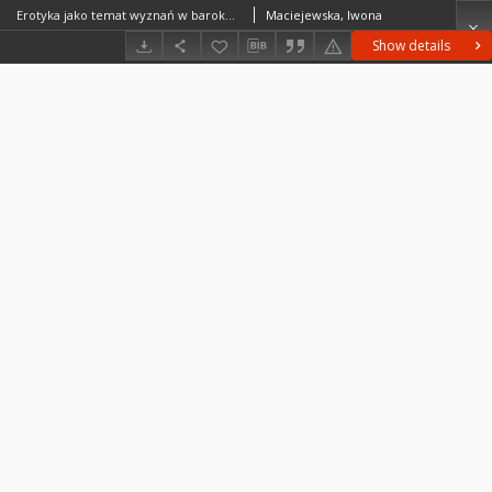
Erotyka jako temat wyznań w barokowym liście miłosnym. Próby przełamywania tabu
Maciejewska, Iwona
Show details