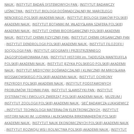
NAUK
;
INSTYTUT BADAŃ SYSTEMOWYCH PAN
;
INSTYTUT BADAWCZY
LEŚNICTWA
;
INSTYTUT BIOLOGII DOŚWIADCZALNEJ IM. MARCELEGO
NENCKIEGO POLSKIEJ AKADEMII NAUK
;
INSTYTUT BIOLOGII SSAKÓW POLSKIEJ
AKADEMII NAUK
;
INSTYTUT BOTANIKI IM. WŁADYSŁAWA SZAFERA POLSKIEJ
AKADEMII NAUK
;
INSTYTUT CHEMII BIOORGANICZNEJ POLSKIEJ AKADEMII
NAUK
;
INSTYTUT CHEMII FIZYCZNEJ PAN
;
INSTYTUT CHEMII ORGANICZNEJ PAN
;
INSTYTUT DENDROLOGII POLSKIEJ AKADEMII NAUK
;
INSTYTUT FILOZOFII I
SOCJOLOGII PAN
;
INSTYTUT GEOGRAFII I PRZESTRZENNEGO
ZAGOSPODAROWANIA PAN
;
INSTYTUT HISTORII im. TADEUSZA MANTEUFFLA
POLSKIEJ AKADEMII NAUK
;
INSTYTUT JĘZYKA POLSKIEGO POLSKIEJ AKADEMII
NAUK
;
INSTYTUT MEDYCYNY DOŚWIADCZALNEJ I KLINICZNEJ IM.MIROSŁAWA
MOSSAKOWSKIEGO POLSKIEJ AKADEMII NAUK
;
INSTYTUT OCHRONY
PRZYRODY POLSKIEJ AKADEMII NAUK
;
INSTYTUT PODSTAWOWYCH
PROBLEMÓW TECHNIKI PAN
;
INSTYTUT SLAWISTYKI PAN
;
INSTYTUT
SYSTEMATYKI I EWOLUCJI ZWIERZĄT POLSKIEJ AKADEMII NAUK
;
MUZEUM I
INSTYTUT ZOOLOGII POLSKIEJ AKADEMII NAUK
;
SIEĆ BADAWCZA ŁUKASIEWICZ
- INSTYTUT TECHNOLOGII MATERIAŁÓW ELEKTRONICZNYCH
;
INSTYTUT
HISTORII NAUKI IM. LUDWIKA I ALEKSANDRA BIRKENMAJERÓW POLSKIEJ
AKADEMII NAUK
;
INSTYTUT NAUK EKONOMICZNYCH POLSKIEJ AKADEMII NAUK
;
INSTYTUT ROZWOJU WSI I ROLNICTWA POLSKIEJ AKADEMII NAUK
;
INSTYTUT