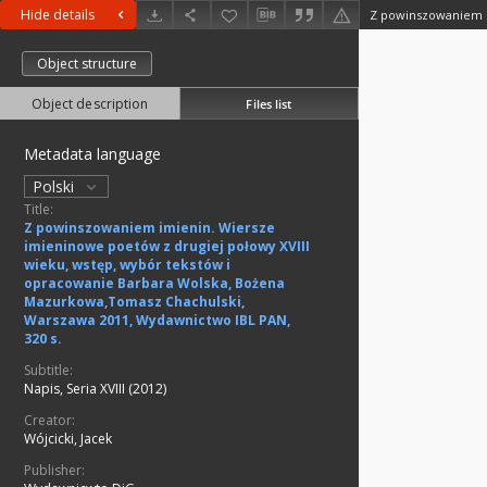
Hide details
Object structure
Object description
Files list
Metadata language
Polski
Title:
Z powinszowaniem imienin. Wiersze
imieninowe poetów z drugiej połowy XVIII
wieku, wstęp, wybór tekstów i
opracowanie Barbara Wolska, Bożena
Mazurkowa,Tomasz Chachulski,
Warszawa 2011, Wydawnictwo IBL PAN,
320 s.
Subtitle:
Napis, Seria XVIII (2012)
Creator:
Wójcicki, Jacek
Publisher: