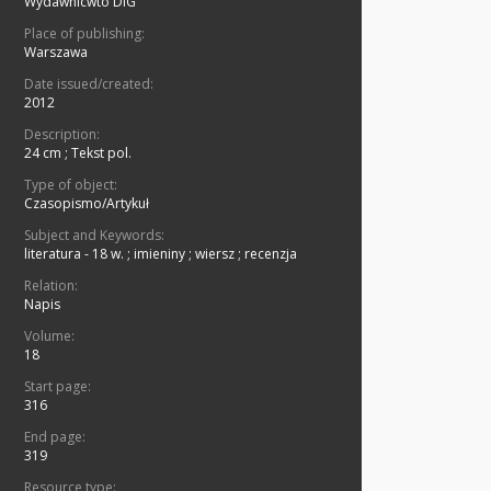
Wydawnicwto DiG
Place of publishing:
Warszawa
Date issued/created:
2012
Description:
24 cm
;
Tekst pol.
Type of object:
Czasopismo/Artykuł
Subject and Keywords:
literatura - 18 w.
;
imieniny
;
wiersz
;
recenzja
Relation:
Napis
Volume:
18
Start page:
316
End page:
319
Resource type: