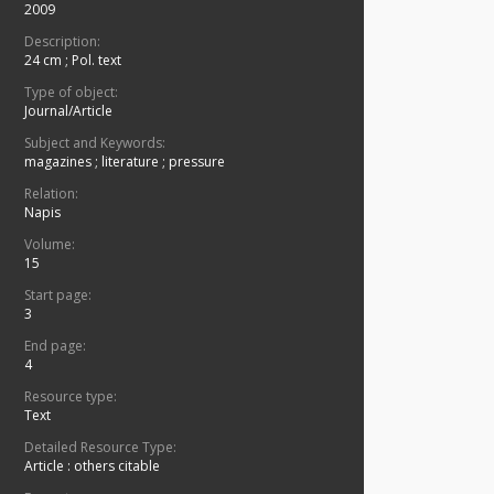
2009
Description:
24 cm
;
Pol. text
Type of object:
Journal/Article
Subject and Keywords:
magazines
;
literature
;
pressure
Relation:
Napis
Volume:
15
Start page:
3
End page:
4
Resource type:
Text
Detailed Resource Type:
Article : others citable