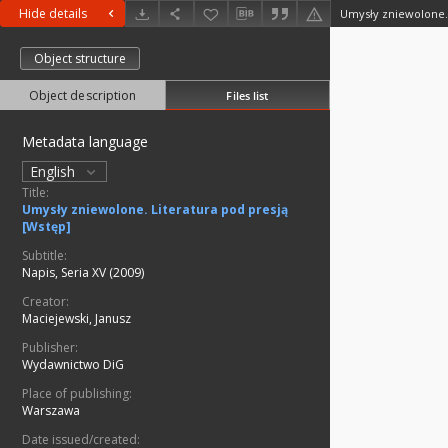
Hide details
Umysły zniewolone. 
Object structure
Object description
Files list
Metadata language
English
Title:
Umysły zniewolone. Literatura pod presją
[Wstęp]
Subtitle:
Napis, Seria XV (2009)
Creator:
Maciejewski, Janusz
Publisher:
Wydawnictwo DiG
Place of publishing:
Warszawa
Date issued/created: