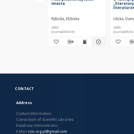
miasta
„literatury
literaturze
przyszłej 
literatur
Rybicka, Elżbieta
Ulicka, Dan
2007
2005
Journal/Article
Journal/Artic
CONTACT
Address
Contact Information:
Consortium of Scientific Libraries
Database Administrator
E-Mail:
rcin.org.pl@gmail.com