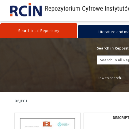
Search in all Repository
Literature and m
Search in Reposi
How to search...
OBJECT
DESCRIPT