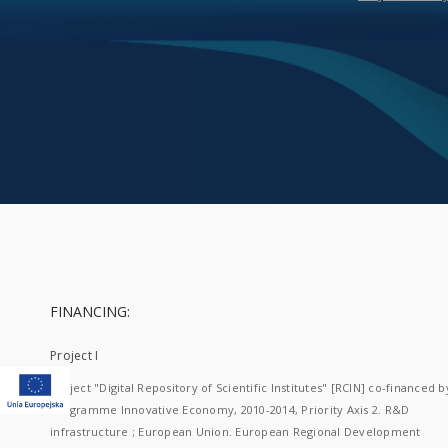
FINANCING:
Project I
Project "Digital Repository of Scientific Institutes" [RCIN] co-financed b
Programme Innovative Economy, 2010-2014, Priority Axis 2. R&D
infrastructure ; European Union. European Regional Development