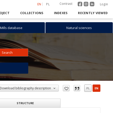
Contrast
EN
PL
Login
OJECT
COLLECTIONS
INDEXES
RECENTLY VIEWED
Mills database
Natural sciences
Search
h
Download bibliography description
PL
EN
STRUCTURE