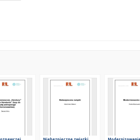
poznawczej
Niebezpieczne związki
Modernizowanie