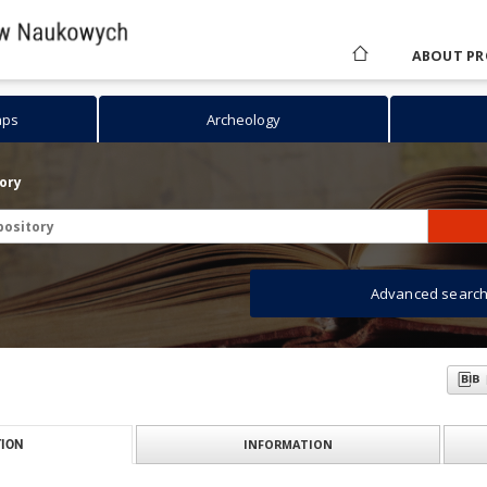
ABOUT PR
aps
Archeology
tory
Advanced searc
INFORMATION
ION