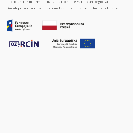
public sector information; funds from the European Regional
Development Fund and national co-financing from the state budget.
LSKIEJ AKADEMII NAUK
;
INSTYTUT BADAŃ LITERACKICH POLSKIEJ AKADEMII NAUK
;
I
EJ AKADEMII NAUK
;
INSTYTUT BIOLOGII SSAKÓW POLSKIEJ AKADEMII NAUK
;
INSTYT
HEMII FIZYCZNEJ PAN
;
INSTYTUT CHEMII ORGANICZNEJ PAN
;
INSTYTUT DENDROLOGI
STYTUT HISTORII im. TADEUSZA MANTEUFFLA POLSKIEJ AKADEMII NAUK
;
INSTYTUT J
EJ AKADEMII NAUK
;
INSTYTUT OCHRONY PRZYRODY POLSKIEJ AKADEMII NAUK
;
INST