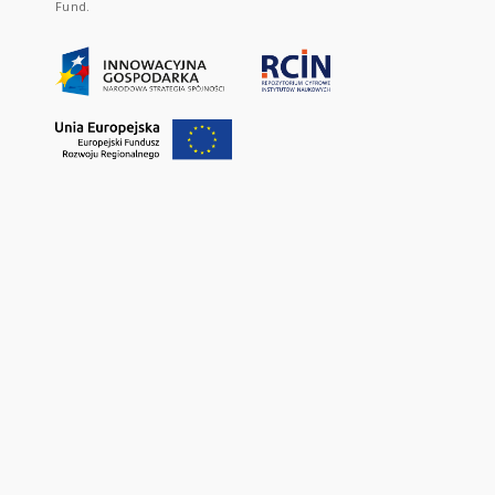
Fund.
PARTNERSHIP:
Website created by
INSTYTUT MATEMATYCZNY PAN
;
INSTYTUT ARCHEOLOGII I ETNOLOGII PO
INSTYTUT BIOLOGII DOŚWIADCZALNEJ IM. MARCELEGO NENCKIEGO POLSKI
INSTYTUT CHEMII BIOORGANICZNEJ POLSKIEJ AKADEMII NAUK
;
INSTYTUT C
INSTYTUT GEOGRAFII I PRZESTRZENNEGO ZAGOSPODAROWANIA PAN
;
IN
DOŚWIADCZALNEJ I KLINICZNEJ IM.MIROSŁAWA MOSSAKOWSKIEGO POLSKI