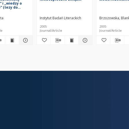
” i „wiedzy o
” (tezy do
antropologii
oznawstwa)
uta
Instytut Badań Literackich
Brzozowska, Blan
2005
2005
le
Journal/Article
Journal/Article