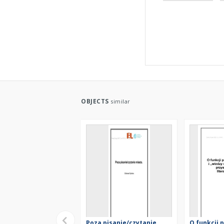
OBJECTS
similar
Poza pisanie/czytanie
O funkcji 