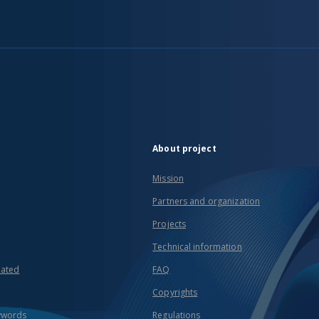
About project
Mission
Partners and organization
Projects
Technical information
eated
FAQ
Copyrights
ywords
Regulations