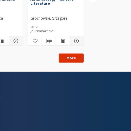
Literature
ka
Grochowski, Grzegorz
Wróblewski, Maciej
2012
2023
Journal/Article
Text
More