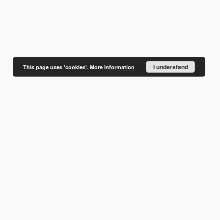
I understand
This page uses 'cookies'.
More information
NSTYTUT BADAŃ SYSTEMOWYCH PAN
;
INSTYTUT BADAWCZY LEŚNICTWA
;
UT BOTANIKI IM. WŁADYSŁAWA SZAFERA POLSKIEJ AKADEMII NAUK
;
I POLSKIEJ AKADEMII NAUK
;
INSTYTUT FILOZOFII I SOCJOLOGII PAN
;
ĘZYKA POLSKIEGO POLSKIEJ AKADEMII NAUK
;
INSTYTUT MEDYCYNY
YTUT PODSTAWOWYCH PROBLEMÓW TECHNIKI PAN
;
INSTYTUT