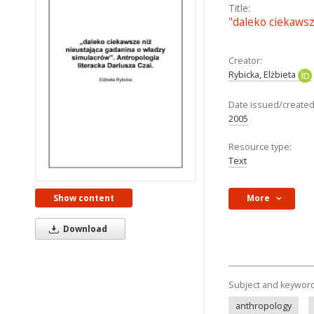
Title:
"daleko ciekawsz
Creator:
Rybicka, Elżbieta
Date issued/created
2005
Resource type:
Text
Show content
More
Download
Subject and keywor
anthropology