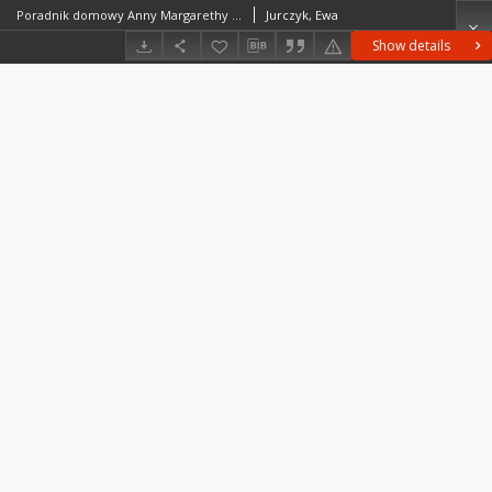
Poradnik domowy Anny Margarethy Justiny Lindheimer
Jurczyk, Ewa
Show details