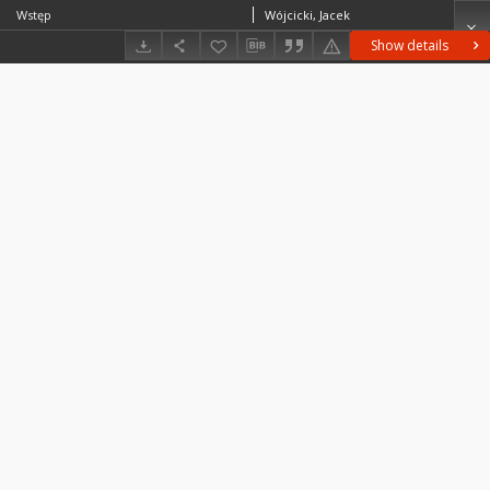
Wstęp
Wójcicki, Jacek
Show details