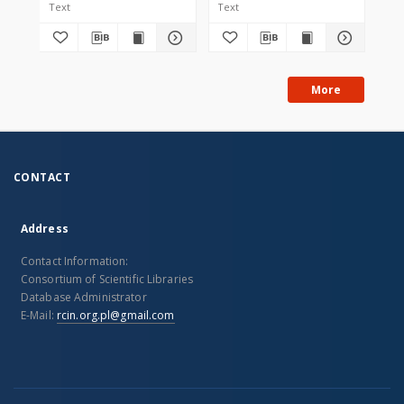
Text
Text
Tex
More
CONTACT
Address
Contact Information:
Consortium of Scientific Libraries
Database Administrator
E-Mail:
rcin.org.pl@gmail.com