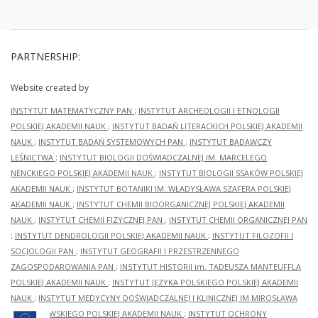
PARTNERSHIP:
Website created by
INSTYTUT MATEMATYCZNY PAN
;
INSTYTUT ARCHEOLOGII I ETNOLOGII
POLSKIEJ AKADEMII NAUK
;
INSTYTUT BADAŃ LITERACKICH POLSKIEJ AKADEMII
NAUK
;
INSTYTUT BADAŃ SYSTEMOWYCH PAN
;
INSTYTUT BADAWCZY
LEŚNICTWA
;
INSTYTUT BIOLOGII DOŚWIADCZALNEJ IM. MARCELEGO
NENCKIEGO POLSKIEJ AKADEMII NAUK
;
INSTYTUT BIOLOGII SSAKÓW POLSKIEJ
AKADEMII NAUK
;
INSTYTUT BOTANIKI IM. WŁADYSŁAWA SZAFERA POLSKIEJ
AKADEMII NAUK
;
INSTYTUT CHEMII BIOORGANICZNEJ POLSKIEJ AKADEMII
NAUK
;
INSTYTUT CHEMII FIZYCZNEJ PAN
;
INSTYTUT CHEMII ORGANICZNEJ PAN
;
INSTYTUT DENDROLOGII POLSKIEJ AKADEMII NAUK
;
INSTYTUT FILOZOFII I
SOCJOLOGII PAN
;
INSTYTUT GEOGRAFII I PRZESTRZENNEGO
ZAGOSPODAROWANIA PAN
;
INSTYTUT HISTORII im. TADEUSZA MANTEUFFLA
POLSKIEJ AKADEMII NAUK
;
INSTYTUT JĘZYKA POLSKIEGO POLSKIEJ AKADEMII
NAUK
;
INSTYTUT MEDYCYNY DOŚWIADCZALNEJ I KLINICZNEJ IM.MIROSŁAWA
MOSSAKOWSKIEGO POLSKIEJ AKADEMII NAUK
;
INSTYTUT OCHRONY