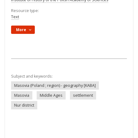
Resource type:
Text
More
Subject and keywords:
Masovia (Poland ; region) - geography [KABA]
Masovia
Middle Ages
settlement
Nur district