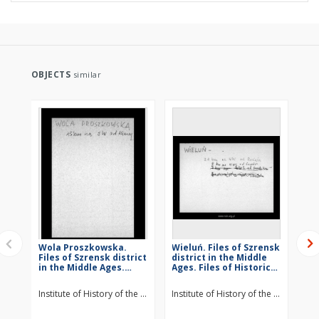
OBJECTS
similar
Wola Proszkowska.
Wieluń. Files of Szrensk
St
Files of Szrensk district
district in the Middle
Szr
in the Middle Ages.
Ages. Files of Historico-
Mid
Files of Historico-
Geographical
Hi
Geographical
Dictionary of Masovia
Di
Institute of History of the Polish Academy of Sciences
Institute of History of the Polish Ac
Ins
Dictionary of Masovia
in the Middle Ages
in
in the Middle Ages