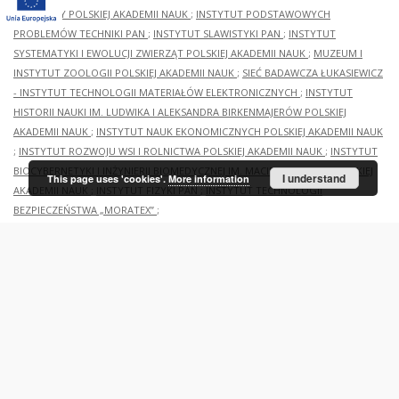
PRZYRODY POLSKIEJ AKADEMII NAUK
;
INSTYTUT PODSTAWOWYCH
PROBLEMÓW TECHNIKI PAN
;
INSTYTUT SLAWISTYKI PAN
;
INSTYTUT
SYSTEMATYKI I EWOLUCJI ZWIERZĄT POLSKIEJ AKADEMII NAUK
;
MUZEUM I
INSTYTUT ZOOLOGII POLSKIEJ AKADEMII NAUK
;
SIEĆ BADAWCZA ŁUKASIEWICZ
- INSTYTUT TECHNOLOGII MATERIAŁÓW ELEKTRONICZNYCH
;
INSTYTUT
HISTORII NAUKI IM. LUDWIKA I ALEKSANDRA BIRKENMAJERÓW POLSKIEJ
AKADEMII NAUK
;
INSTYTUT NAUK EKONOMICZNYCH POLSKIEJ AKADEMII NAUK
;
INSTYTUT ROZWOJU WSI I ROLNICTWA POLSKIEJ AKADEMII NAUK
;
INSTYTUT
BIOCYBERNETYKI I INŻYNIERII BIOMEDYCZNEJ IM. MACIEJA NAŁĘCZA POLSKIEJ
I understand
This page uses 'cookies'.
More information
AKADEMII NAUK
;
INSTYTUT FIZYKI PAN
;
INSTYTUT TECHNOLOGII
BEZPIECZEŃSTWA „MORATEX”
;