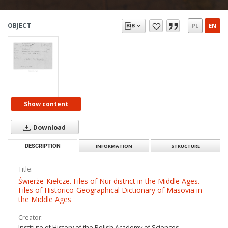
OBJECT
PL
EN
Show content
Download
DESCRIPTION
INFORMATION
STRUCTURE
Title:
Świerże-Kiełcze. Files of Nur district in the Middle Ages.
Files of Historico-Geographical Dictionary of Masovia in
the Middle Ages
Creator:
Institute of History of the Polish Academy of Sciences