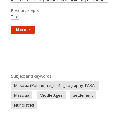
Resource type:
Text
More
Subject and keywords:
Masovia (Poland ; region) - geography [KABA]
Masovia
Middle Ages
settlement
Nur district