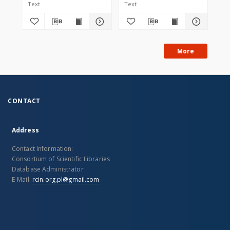
Text
Text
Tex
More
CONTACT
Address
Contact Information:
Consortium of Scientific Libraries
Database Administrator
E-Mail:
rcin.org.pl@gmail.com