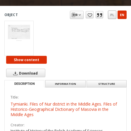
OBJECT
PL
EN
Show content
Download
DESCRIPTION
INFORMATION
STRUCTURE
Title:
Tymianki. Files of Nur district in the Middle Ages. Files of
Historico-Geographical Dictionary of Masovia in the
Middle Ages
Creator:
Institute of History of the Polish Academy of Sciences