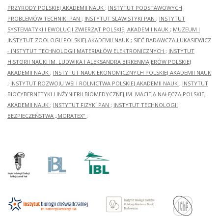
PRZYRODY POLSKIEJ AKADEMII NAUK
;
INSTYTUT PODSTAWOWYCH
PROBLEMÓW TECHNIKI PAN
;
INSTYTUT SLAWISTYKI PAN
;
INSTYTUT
SYSTEMATYKI I EWOLUCJI ZWIERZĄT POLSKIEJ AKADEMII NAUK
;
MUZEUM I
INSTYTUT ZOOLOGII POLSKIEJ AKADEMII NAUK
;
SIEĆ BADAWCZA ŁUKASIEWICZ
- INSTYTUT TECHNOLOGII MATERIAŁÓW ELEKTRONICZNYCH
;
INSTYTUT
HISTORII NAUKI IM. LUDWIKA I ALEKSANDRA BIRKENMAJERÓW POLSKIEJ
AKADEMII NAUK
;
INSTYTUT NAUK EKONOMICZNYCH POLSKIEJ AKADEMII NAUK
;
INSTYTUT ROZWOJU WSI I ROLNICTWA POLSKIEJ AKADEMII NAUK
;
INSTYTUT
BIOCYBERNETYKI I INŻYNIERII BIOMEDYCZNEJ IM. MACIEJA NAŁĘCZA POLSKIEJ
AKADEMII NAUK
;
INSTYTUT FIZYKI PAN
;
INSTYTUT TECHNOLOGII
BEZPIECZEŃSTWA „MORATEX”
;