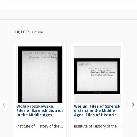
OBJECTS
similar
Wola Proszkowska.
Wieluń. Files of Szrensk
St
Files of Szrensk district
district in the Middle
Szr
in the Middle Ages.
Ages. Files of Historico-
Mid
Files of Historico-
Geographical
Hi
Geographical
Dictionary of Masovia
Di
Institute of History of the Polish Academy of Sciences
Institute of History of the Polish Ac
Ins
Dictionary of Masovia
in the Middle Ages
in
in the Middle Ages