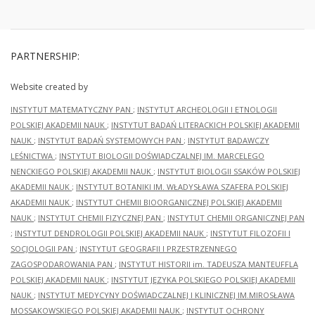
PARTNERSHIP:
Website created by
INSTYTUT MATEMATYCZNY PAN
;
INSTYTUT ARCHEOLOGII I ETNOLOGII
POLSKIEJ AKADEMII NAUK
;
INSTYTUT BADAŃ LITERACKICH POLSKIEJ AKADEMII
NAUK
;
INSTYTUT BADAŃ SYSTEMOWYCH PAN
;
INSTYTUT BADAWCZY
LEŚNICTWA
;
INSTYTUT BIOLOGII DOŚWIADCZALNEJ IM. MARCELEGO
NENCKIEGO POLSKIEJ AKADEMII NAUK
;
INSTYTUT BIOLOGII SSAKÓW POLSKIEJ
AKADEMII NAUK
;
INSTYTUT BOTANIKI IM. WŁADYSŁAWA SZAFERA POLSKIEJ
AKADEMII NAUK
;
INSTYTUT CHEMII BIOORGANICZNEJ POLSKIEJ AKADEMII
NAUK
;
INSTYTUT CHEMII FIZYCZNEJ PAN
;
INSTYTUT CHEMII ORGANICZNEJ PAN
;
INSTYTUT DENDROLOGII POLSKIEJ AKADEMII NAUK
;
INSTYTUT FILOZOFII I
SOCJOLOGII PAN
;
INSTYTUT GEOGRAFII I PRZESTRZENNEGO
ZAGOSPODAROWANIA PAN
;
INSTYTUT HISTORII im. TADEUSZA MANTEUFFLA
POLSKIEJ AKADEMII NAUK
;
INSTYTUT JĘZYKA POLSKIEGO POLSKIEJ AKADEMII
NAUK
;
INSTYTUT MEDYCYNY DOŚWIADCZALNEJ I KLINICZNEJ IM.MIROSŁAWA
MOSSAKOWSKIEGO POLSKIEJ AKADEMII NAUK
;
INSTYTUT OCHRONY