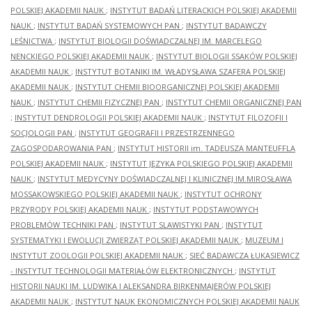
POLSKIEJ AKADEMII NAUK
;
INSTYTUT BADAŃ LITERACKICH POLSKIEJ AKADEMII
NAUK
;
INSTYTUT BADAŃ SYSTEMOWYCH PAN
;
INSTYTUT BADAWCZY
LEŚNICTWA
;
INSTYTUT BIOLOGII DOŚWIADCZALNEJ IM. MARCELEGO
NENCKIEGO POLSKIEJ AKADEMII NAUK
;
INSTYTUT BIOLOGII SSAKÓW POLSKIEJ
AKADEMII NAUK
;
INSTYTUT BOTANIKI IM. WŁADYSŁAWA SZAFERA POLSKIEJ
AKADEMII NAUK
;
INSTYTUT CHEMII BIOORGANICZNEJ POLSKIEJ AKADEMII
NAUK
;
INSTYTUT CHEMII FIZYCZNEJ PAN
;
INSTYTUT CHEMII ORGANICZNEJ PAN
;
INSTYTUT DENDROLOGII POLSKIEJ AKADEMII NAUK
;
INSTYTUT FILOZOFII I
SOCJOLOGII PAN
;
INSTYTUT GEOGRAFII I PRZESTRZENNEGO
ZAGOSPODAROWANIA PAN
;
INSTYTUT HISTORII im. TADEUSZA MANTEUFFLA
POLSKIEJ AKADEMII NAUK
;
INSTYTUT JĘZYKA POLSKIEGO POLSKIEJ AKADEMII
NAUK
;
INSTYTUT MEDYCYNY DOŚWIADCZALNEJ I KLINICZNEJ IM.MIROSŁAWA
MOSSAKOWSKIEGO POLSKIEJ AKADEMII NAUK
;
INSTYTUT OCHRONY
PRZYRODY POLSKIEJ AKADEMII NAUK
;
INSTYTUT PODSTAWOWYCH
PROBLEMÓW TECHNIKI PAN
;
INSTYTUT SLAWISTYKI PAN
;
INSTYTUT
SYSTEMATYKI I EWOLUCJI ZWIERZĄT POLSKIEJ AKADEMII NAUK
;
MUZEUM I
INSTYTUT ZOOLOGII POLSKIEJ AKADEMII NAUK
;
SIEĆ BADAWCZA ŁUKASIEWICZ
- INSTYTUT TECHNOLOGII MATERIAŁÓW ELEKTRONICZNYCH
;
INSTYTUT
HISTORII NAUKI IM. LUDWIKA I ALEKSANDRA BIRKENMAJERÓW POLSKIEJ
AKADEMII NAUK
;
INSTYTUT NAUK EKONOMICZNYCH POLSKIEJ AKADEMII NAUK