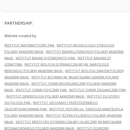
PARTNERSHIP:
Website created by
INSTYTUT MATEMATYCZNY PAN
;
INSTYTUT ARCHEOLOGII I ETNOLOGII
POLSKIEJ AKADEMII NAUK
;
INSTYTUT BADAŃ LITERACKICH POLSKIEJ AKADEMII
NAUK
;
INSTYTUT BADAŃ SYSTEMOWYCH PAN
;
INSTYTUT BADAWCZY
LEŚNICTWA
;
INSTYTUT BIOLOGII DOŚWIADCZALNEJ IM. MARCELEGO
NENCKIEGO POLSKIEJ AKADEMII NAUK
;
INSTYTUT BIOLOGII SSAKÓW POLSKIEJ
AKADEMII NAUK
;
INSTYTUT BOTANIKI IM. WŁADYSŁAWA SZAFERA POLSKIEJ
AKADEMII NAUK
;
INSTYTUT CHEMII BIOORGANICZNEJ POLSKIEJ AKADEMII
NAUK
;
INSTYTUT CHEMII FIZYCZNEJ PAN
;
INSTYTUT CHEMII ORGANICZNEJ PAN
;
INSTYTUT DENDROLOGII POLSKIEJ AKADEMII NAUK
;
INSTYTUT FILOZOFII I
SOCJOLOGII PAN
;
INSTYTUT GEOGRAFII I PRZESTRZENNEGO
ZAGOSPODAROWANIA PAN
;
INSTYTUT HISTORII im. TADEUSZA MANTEUFFLA
POLSKIEJ AKADEMII NAUK
;
INSTYTUT JĘZYKA POLSKIEGO POLSKIEJ AKADEMII
NAUK
;
INSTYTUT MEDYCYNY DOŚWIADCZALNEJ I KLINICZNEJ IM.MIROSŁAWA
MOSSAKOWSKIEGO POLSKIEJ AKADEMII NAUK
;
INSTYTUT OCHRONY