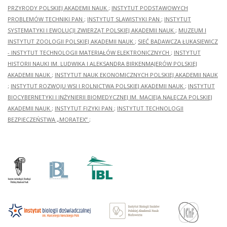
PRZYRODY POLSKIEJ AKADEMII NAUK
;
INSTYTUT PODSTAWOWYCH
PROBLEMÓW TECHNIKI PAN
;
INSTYTUT SLAWISTYKI PAN
;
INSTYTUT
SYSTEMATYKI I EWOLUCJI ZWIERZĄT POLSKIEJ AKADEMII NAUK
;
MUZEUM I
INSTYTUT ZOOLOGII POLSKIEJ AKADEMII NAUK
;
SIEĆ BADAWCZA ŁUKASIEWICZ
- INSTYTUT TECHNOLOGII MATERIAŁÓW ELEKTRONICZNYCH
;
INSTYTUT
HISTORII NAUKI IM. LUDWIKA I ALEKSANDRA BIRKENMAJERÓW POLSKIEJ
AKADEMII NAUK
;
INSTYTUT NAUK EKONOMICZNYCH POLSKIEJ AKADEMII NAUK
;
INSTYTUT ROZWOJU WSI I ROLNICTWA POLSKIEJ AKADEMII NAUK
;
INSTYTUT
BIOCYBERNETYKI I INŻYNIERII BIOMEDYCZNEJ IM. MACIEJA NAŁĘCZA POLSKIEJ
AKADEMII NAUK
;
INSTYTUT FIZYKI PAN
;
INSTYTUT TECHNOLOGII
BEZPIECZEŃSTWA „MORATEX”
;