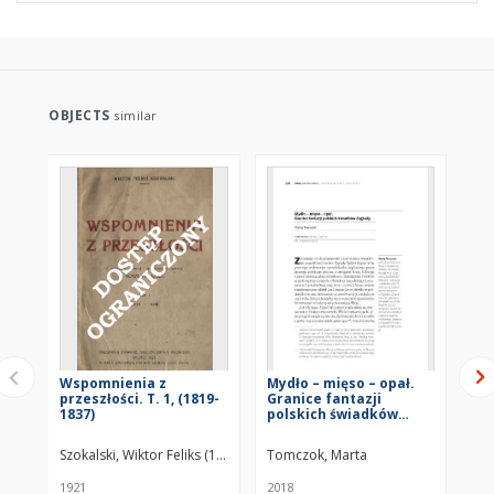
OBJECTS
similar
Wspomnienia z
Mydło – mięso – opał.
St
przeszłości. T. 1, (1819-
Granice fantazji
pr
1837)
polskich świadków
ga
Zagłady
pr
li
Szokalski, Wiktor Feliks (1811–1891)
Tomczok, Marta
Pok
1921
2018
202