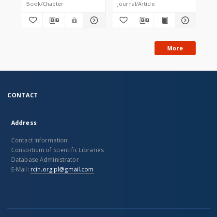
Book/Chapter
Journal/Article
Tex
More
CONTACT
Address
Contact Information:
Consortium of Scientific Libraries
Database Administrator
E-Mail:
rcin.org.pl@gmail.com