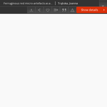
Ferruginous red micro-artefacts as a source of archaeological information: a study of selected Palaeolithic sites and experimental research = Czerwone proszki żelaziste jako źródło informacji archeologicznej — na podstawie wybranych stanowisk paleolitycznych i badań eksperymentalnych
Trąbska, Joanna
Show details