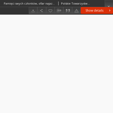
Pamięci swych członków, ofiar najazdu niemieckiego w latach 1939-1945 [...] poświęca rocznik niniejszy
Polskie Towarzystwo Prehistoryczne
Show details