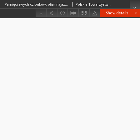
Pamięci swych członków, ofiar najazdu niemieckiego w latach 1939-1945 [...] poświęca rocznik niniejszy
Polskie Towarzystwo Prehistoryczne
Show details