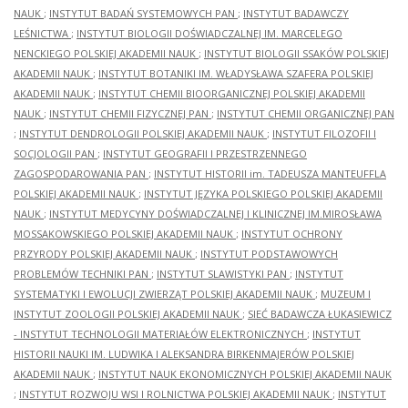
NAUK
;
INSTYTUT BADAŃ SYSTEMOWYCH PAN
;
INSTYTUT BADAWCZY
LEŚNICTWA
;
INSTYTUT BIOLOGII DOŚWIADCZALNEJ IM. MARCELEGO
NENCKIEGO POLSKIEJ AKADEMII NAUK
;
INSTYTUT BIOLOGII SSAKÓW POLSKIEJ
AKADEMII NAUK
;
INSTYTUT BOTANIKI IM. WŁADYSŁAWA SZAFERA POLSKIEJ
AKADEMII NAUK
;
INSTYTUT CHEMII BIOORGANICZNEJ POLSKIEJ AKADEMII
NAUK
;
INSTYTUT CHEMII FIZYCZNEJ PAN
;
INSTYTUT CHEMII ORGANICZNEJ PAN
;
INSTYTUT DENDROLOGII POLSKIEJ AKADEMII NAUK
;
INSTYTUT FILOZOFII I
SOCJOLOGII PAN
;
INSTYTUT GEOGRAFII I PRZESTRZENNEGO
ZAGOSPODAROWANIA PAN
;
INSTYTUT HISTORII im. TADEUSZA MANTEUFFLA
POLSKIEJ AKADEMII NAUK
;
INSTYTUT JĘZYKA POLSKIEGO POLSKIEJ AKADEMII
NAUK
;
INSTYTUT MEDYCYNY DOŚWIADCZALNEJ I KLINICZNEJ IM.MIROSŁAWA
MOSSAKOWSKIEGO POLSKIEJ AKADEMII NAUK
;
INSTYTUT OCHRONY
PRZYRODY POLSKIEJ AKADEMII NAUK
;
INSTYTUT PODSTAWOWYCH
PROBLEMÓW TECHNIKI PAN
;
INSTYTUT SLAWISTYKI PAN
;
INSTYTUT
SYSTEMATYKI I EWOLUCJI ZWIERZĄT POLSKIEJ AKADEMII NAUK
;
MUZEUM I
INSTYTUT ZOOLOGII POLSKIEJ AKADEMII NAUK
;
SIEĆ BADAWCZA ŁUKASIEWICZ
- INSTYTUT TECHNOLOGII MATERIAŁÓW ELEKTRONICZNYCH
;
INSTYTUT
HISTORII NAUKI IM. LUDWIKA I ALEKSANDRA BIRKENMAJERÓW POLSKIEJ
AKADEMII NAUK
;
INSTYTUT NAUK EKONOMICZNYCH POLSKIEJ AKADEMII NAUK
;
INSTYTUT ROZWOJU WSI I ROLNICTWA POLSKIEJ AKADEMII NAUK
;
INSTYTUT