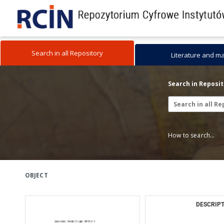
Search in all Repository
Literature and m
Search in Reposi
How to search...
OBJECT
DESCRIPT