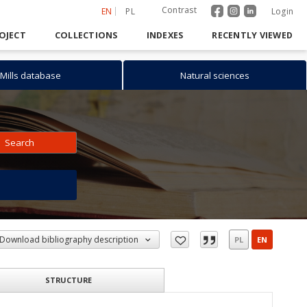
Contrast
EN
PL
Login
OJECT
COLLECTIONS
INDEXES
RECENTLY VIEWED
Mills database
Natural sciences
Search
h
Download bibliography description
PL
EN
STRUCTURE