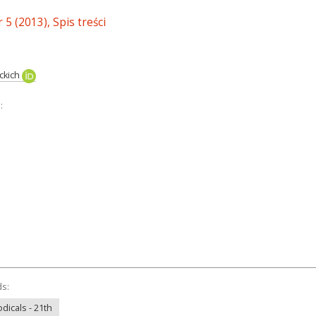
5 (2013), Spis treści
ackich
:
ds:
odicals - 21th