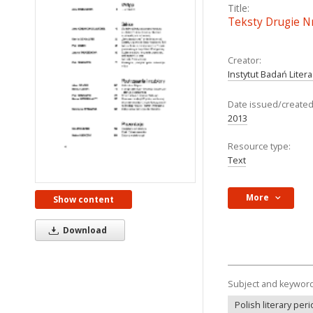
Title:
Teksty Drugie Nr 
Creator:
Instytut Badań Liter
Date issued/created
2013
Resource type:
Text
More
Show content
Download
Subject and keywor
Polish literary peri