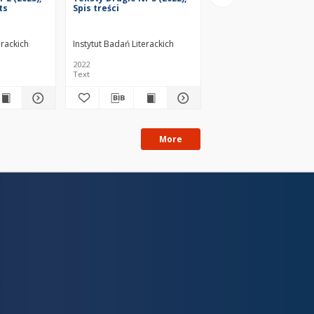
ts
Spis treści
Spis treści
erackich
Instytut Badań Literackich
Instytut Badań Literacki
2022
2025
Text
Text
More