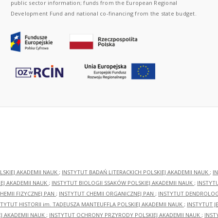
public sector information; funds from the European Regional
Development Fund and national co-financing from the state budget.
LSKIEJ AKADEMII NAUK
;
INSTYTUT BADAŃ LITERACKICH POLSKIEJ AKADEMII NAUK
;
I
EJ AKADEMII NAUK
;
INSTYTUT BIOLOGII SSAKÓW POLSKIEJ AKADEMII NAUK
;
INSTYT
HEMII FIZYCZNEJ PAN
;
INSTYTUT CHEMII ORGANICZNEJ PAN
;
INSTYTUT DENDROLOGI
STYTUT HISTORII im. TADEUSZA MANTEUFFLA POLSKIEJ AKADEMII NAUK
;
INSTYTUT J
EJ AKADEMII NAUK
;
INSTYTUT OCHRONY PRZYRODY POLSKIEJ AKADEMII NAUK
;
INST