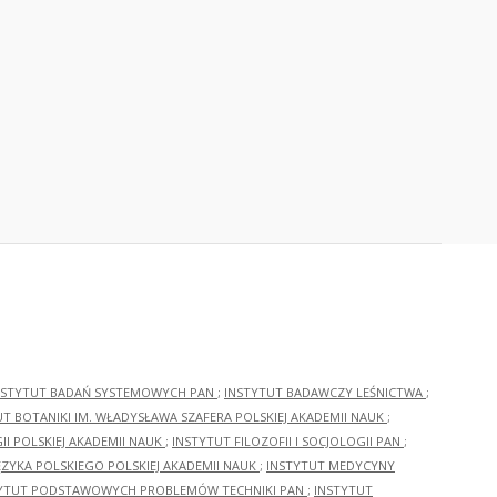
NSTYTUT BADAŃ SYSTEMOWYCH PAN
;
INSTYTUT BADAWCZY LEŚNICTWA
;
UT BOTANIKI IM. WŁADYSŁAWA SZAFERA POLSKIEJ AKADEMII NAUK
;
I POLSKIEJ AKADEMII NAUK
;
INSTYTUT FILOZOFII I SOCJOLOGII PAN
;
ĘZYKA POLSKIEGO POLSKIEJ AKADEMII NAUK
;
INSTYTUT MEDYCYNY
YTUT PODSTAWOWYCH PROBLEMÓW TECHNIKI PAN
;
INSTYTUT