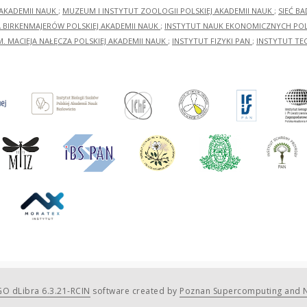
 AKADEMII NAUK
;
MUZEUM I INSTYTUT ZOOLOGII POLSKIEJ AKADEMII NAUK
;
SIEĆ B
RA BIRKENMAJERÓW POLSKIEJ AKADEMII NAUK
;
INSTYTUT NAUK EKONOMICZNYCH POLS
M. MACIEJA NAŁĘCZA POLSKIEJ AKADEMII NAUK
;
INSTYTUT FIZYKI PAN
;
INSTYTUT TE
O dLibra 6.3.21-RCIN
software created by
Poznan Supercomputing and N