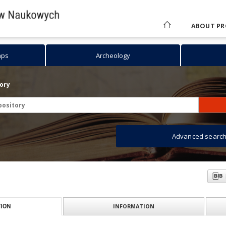
ABOUT PR
aps
Archeology
tory
Advanced searc
INFORMATION
ION