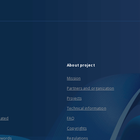
About project
Mission
Partners and organization
Projects
Technical information
eated
FAQ
Copyrights
ywords
Regulations