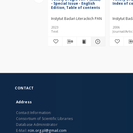
- Special Issue - English
Index of c
Edition, Table of contents
Instytut Badań Literackich PAN
Instytut Bad
2023
2006
Text
Journal/Artic
CONTACT
Address
Contact Information:
Consortium of Scientific Libraries
Database Administrator
E-Mail:
rcin.org.pl@gmail.com