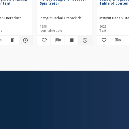
ontent
Spis treści
Table of conten
ań Literackich
Instytut Badań Literackich
Instytut Badań Lit
1998
2025
le
Journal/Article
Text