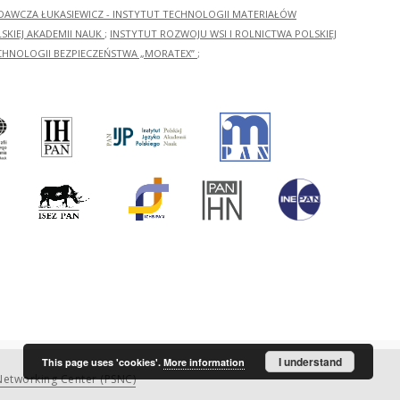
ADAWCZA ŁUKASIEWICZ - INSTYTUT TECHNOLOGII MATERIAŁÓW
KIEJ AKADEMII NAUK
;
INSTYTUT ROZWOJU WSI I ROLNICTWA POLSKIEJ
CHNOLOGII BEZPIECZEŃSTWA „MORATEX”
;
I understand
This page uses 'cookies'.
More information
etworking Center (PSNC)