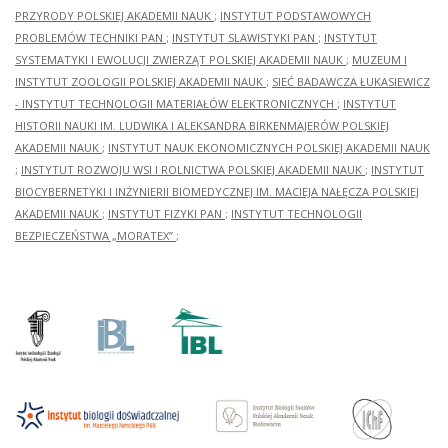
PRZYRODY POLSKIEJ AKADEMII NAUK
;
INSTYTUT PODSTAWOWYCH
PROBLEMÓW TECHNIKI PAN
;
INSTYTUT SLAWISTYKI PAN
;
INSTYTUT
SYSTEMATYKI I EWOLUCJI ZWIERZĄT POLSKIEJ AKADEMII NAUK
;
MUZEUM I
INSTYTUT ZOOLOGII POLSKIEJ AKADEMII NAUK
;
SIEĆ BADAWCZA ŁUKASIEWICZ
- INSTYTUT TECHNOLOGII MATERIAŁÓW ELEKTRONICZNYCH
;
INSTYTUT
HISTORII NAUKI IM. LUDWIKA I ALEKSANDRA BIRKENMAJERÓW POLSKIEJ
AKADEMII NAUK
;
INSTYTUT NAUK EKONOMICZNYCH POLSKIEJ AKADEMII NAUK
;
INSTYTUT ROZWOJU WSI I ROLNICTWA POLSKIEJ AKADEMII NAUK
;
INSTYTUT
BIOCYBERNETYKI I INŻYNIERII BIOMEDYCZNEJ IM. MACIEJA NAŁĘCZA POLSKIEJ
AKADEMII NAUK
;
INSTYTUT FIZYKI PAN
;
INSTYTUT TECHNOLOGII
BEZPIECZEŃSTWA „MORATEX”
;