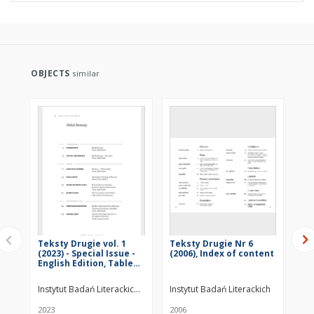
OBJECTS
similar
Teksty Drugie vol. 1
Teksty Drugie Nr 6
Te
(2023) - Special Issue -
(2006), Index of content
(19
English Edition, Table
of contents
Instytut Badań Literackich PAN
Instytut Badań Literackich
Ins
2023
2006
199