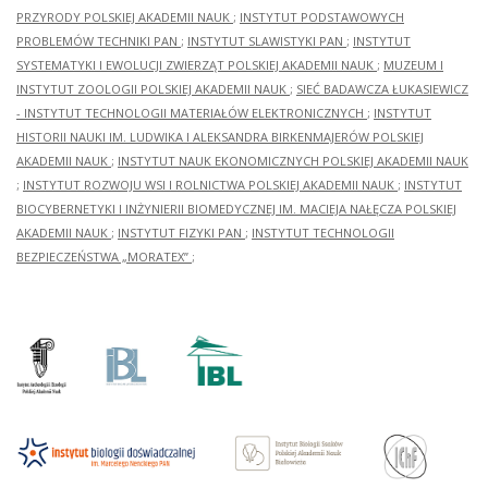
PRZYRODY POLSKIEJ AKADEMII NAUK
;
INSTYTUT PODSTAWOWYCH
PROBLEMÓW TECHNIKI PAN
;
INSTYTUT SLAWISTYKI PAN
;
INSTYTUT
SYSTEMATYKI I EWOLUCJI ZWIERZĄT POLSKIEJ AKADEMII NAUK
;
MUZEUM I
INSTYTUT ZOOLOGII POLSKIEJ AKADEMII NAUK
;
SIEĆ BADAWCZA ŁUKASIEWICZ
- INSTYTUT TECHNOLOGII MATERIAŁÓW ELEKTRONICZNYCH
;
INSTYTUT
HISTORII NAUKI IM. LUDWIKA I ALEKSANDRA BIRKENMAJERÓW POLSKIEJ
AKADEMII NAUK
;
INSTYTUT NAUK EKONOMICZNYCH POLSKIEJ AKADEMII NAUK
;
INSTYTUT ROZWOJU WSI I ROLNICTWA POLSKIEJ AKADEMII NAUK
;
INSTYTUT
BIOCYBERNETYKI I INŻYNIERII BIOMEDYCZNEJ IM. MACIEJA NAŁĘCZA POLSKIEJ
AKADEMII NAUK
;
INSTYTUT FIZYKI PAN
;
INSTYTUT TECHNOLOGII
BEZPIECZEŃSTWA „MORATEX”
;