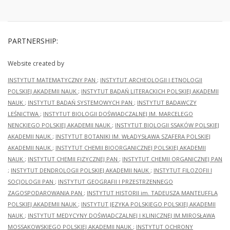
PARTNERSHIP:
Website created by
INSTYTUT MATEMATYCZNY PAN
;
INSTYTUT ARCHEOLOGII I ETNOLOGII
POLSKIEJ AKADEMII NAUK
;
INSTYTUT BADAŃ LITERACKICH POLSKIEJ AKADEMII
NAUK
;
INSTYTUT BADAŃ SYSTEMOWYCH PAN
;
INSTYTUT BADAWCZY
LEŚNICTWA
;
INSTYTUT BIOLOGII DOŚWIADCZALNEJ IM. MARCELEGO
NENCKIEGO POLSKIEJ AKADEMII NAUK
;
INSTYTUT BIOLOGII SSAKÓW POLSKIEJ
AKADEMII NAUK
;
INSTYTUT BOTANIKI IM. WŁADYSŁAWA SZAFERA POLSKIEJ
AKADEMII NAUK
;
INSTYTUT CHEMII BIOORGANICZNEJ POLSKIEJ AKADEMII
NAUK
;
INSTYTUT CHEMII FIZYCZNEJ PAN
;
INSTYTUT CHEMII ORGANICZNEJ PAN
;
INSTYTUT DENDROLOGII POLSKIEJ AKADEMII NAUK
;
INSTYTUT FILOZOFII I
SOCJOLOGII PAN
;
INSTYTUT GEOGRAFII I PRZESTRZENNEGO
ZAGOSPODAROWANIA PAN
;
INSTYTUT HISTORII im. TADEUSZA MANTEUFFLA
POLSKIEJ AKADEMII NAUK
;
INSTYTUT JĘZYKA POLSKIEGO POLSKIEJ AKADEMII
NAUK
;
INSTYTUT MEDYCYNY DOŚWIADCZALNEJ I KLINICZNEJ IM.MIROSŁAWA
MOSSAKOWSKIEGO POLSKIEJ AKADEMII NAUK
;
INSTYTUT OCHRONY