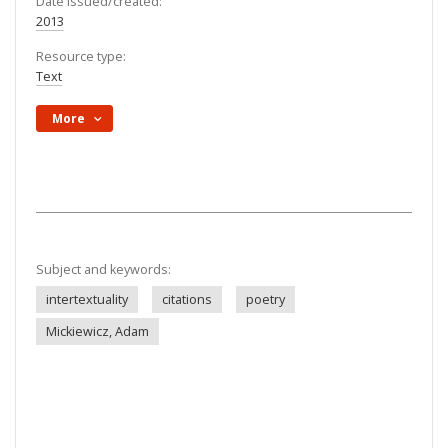
Date issued/created:
2013
Resource type:
Text
More
Subject and keywords:
intertextuality
citations
poetry
Mickiewicz, Adam