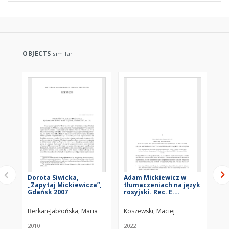
OBJECTS
similar
Dorota Siwicka,
Adam Mickiewicz w
Tr
„Zapytaj Mickiewicza”,
tłumaczeniach na język
Wi
Gdańsk 2007
rosyjski. Rec. E.
Skalińska, Rosyjski
Mickiewicz. Szkice z
Berkan-Jabłońska, Maria
Koszewski, Maciej
De
historii przekładu
2010
2022
8 II