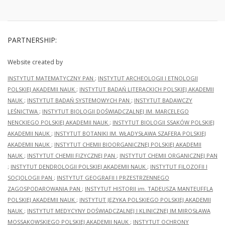
PARTNERSHIP:
Website created by
INSTYTUT MATEMATYCZNY PAN
;
INSTYTUT ARCHEOLOGII I ETNOLOGII
POLSKIEJ AKADEMII NAUK
;
INSTYTUT BADAŃ LITERACKICH POLSKIEJ AKADEMII
NAUK
;
INSTYTUT BADAŃ SYSTEMOWYCH PAN
;
INSTYTUT BADAWCZY
LEŚNICTWA
;
INSTYTUT BIOLOGII DOŚWIADCZALNEJ IM. MARCELEGO
NENCKIEGO POLSKIEJ AKADEMII NAUK
;
INSTYTUT BIOLOGII SSAKÓW POLSKIEJ
AKADEMII NAUK
;
INSTYTUT BOTANIKI IM. WŁADYSŁAWA SZAFERA POLSKIEJ
AKADEMII NAUK
;
INSTYTUT CHEMII BIOORGANICZNEJ POLSKIEJ AKADEMII
NAUK
;
INSTYTUT CHEMII FIZYCZNEJ PAN
;
INSTYTUT CHEMII ORGANICZNEJ PAN
;
INSTYTUT DENDROLOGII POLSKIEJ AKADEMII NAUK
;
INSTYTUT FILOZOFII I
SOCJOLOGII PAN
;
INSTYTUT GEOGRAFII I PRZESTRZENNEGO
ZAGOSPODAROWANIA PAN
;
INSTYTUT HISTORII im. TADEUSZA MANTEUFFLA
POLSKIEJ AKADEMII NAUK
;
INSTYTUT JĘZYKA POLSKIEGO POLSKIEJ AKADEMII
NAUK
;
INSTYTUT MEDYCYNY DOŚWIADCZALNEJ I KLINICZNEJ IM.MIROSŁAWA
MOSSAKOWSKIEGO POLSKIEJ AKADEMII NAUK
;
INSTYTUT OCHRONY