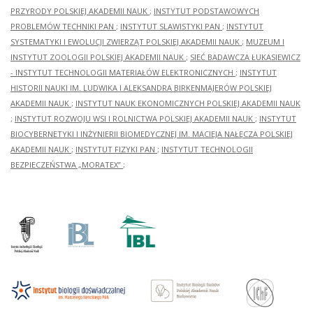
PRZYRODY POLSKIEJ AKADEMII NAUK
;
INSTYTUT PODSTAWOWYCH
PROBLEMÓW TECHNIKI PAN
;
INSTYTUT SLAWISTYKI PAN
;
INSTYTUT
SYSTEMATYKI I EWOLUCJI ZWIERZĄT POLSKIEJ AKADEMII NAUK
;
MUZEUM I
INSTYTUT ZOOLOGII POLSKIEJ AKADEMII NAUK
;
SIEĆ BADAWCZA ŁUKASIEWICZ
- INSTYTUT TECHNOLOGII MATERIAŁÓW ELEKTRONICZNYCH
;
INSTYTUT
HISTORII NAUKI IM. LUDWIKA I ALEKSANDRA BIRKENMAJERÓW POLSKIEJ
AKADEMII NAUK
;
INSTYTUT NAUK EKONOMICZNYCH POLSKIEJ AKADEMII NAUK
;
INSTYTUT ROZWOJU WSI I ROLNICTWA POLSKIEJ AKADEMII NAUK
;
INSTYTUT
BIOCYBERNETYKI I INŻYNIERII BIOMEDYCZNEJ IM. MACIEJA NAŁĘCZA POLSKIEJ
AKADEMII NAUK
;
INSTYTUT FIZYKI PAN
;
INSTYTUT TECHNOLOGII
BEZPIECZEŃSTWA „MORATEX”
;