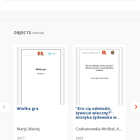
OBJECTS
similar
Wielka gra
"Kto cię odmłodzi,
"..
żywocie wieczny?" :
gł
mistyka żydowska w
pr
poezji Bolesława
dz
Leśmiana
Mł
Maryl, Maciej
Czabanowska-Wróbel, Anna
Cz
2017
2003
200