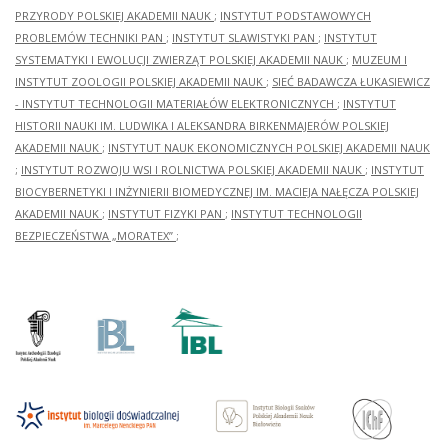
PRZYRODY POLSKIEJ AKADEMII NAUK
;
INSTYTUT PODSTAWOWYCH
PROBLEMÓW TECHNIKI PAN
;
INSTYTUT SLAWISTYKI PAN
;
INSTYTUT
SYSTEMATYKI I EWOLUCJI ZWIERZĄT POLSKIEJ AKADEMII NAUK
;
MUZEUM I
INSTYTUT ZOOLOGII POLSKIEJ AKADEMII NAUK
;
SIEĆ BADAWCZA ŁUKASIEWICZ
- INSTYTUT TECHNOLOGII MATERIAŁÓW ELEKTRONICZNYCH
;
INSTYTUT
HISTORII NAUKI IM. LUDWIKA I ALEKSANDRA BIRKENMAJERÓW POLSKIEJ
AKADEMII NAUK
;
INSTYTUT NAUK EKONOMICZNYCH POLSKIEJ AKADEMII NAUK
;
INSTYTUT ROZWOJU WSI I ROLNICTWA POLSKIEJ AKADEMII NAUK
;
INSTYTUT
BIOCYBERNETYKI I INŻYNIERII BIOMEDYCZNEJ IM. MACIEJA NAŁĘCZA POLSKIEJ
AKADEMII NAUK
;
INSTYTUT FIZYKI PAN
;
INSTYTUT TECHNOLOGII
BEZPIECZEŃSTWA „MORATEX”
;