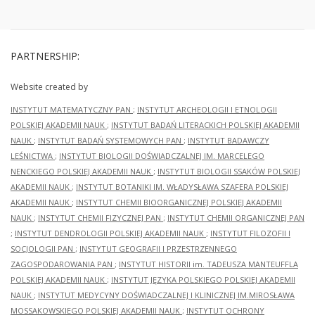
PARTNERSHIP:
Website created by
INSTYTUT MATEMATYCZNY PAN
;
INSTYTUT ARCHEOLOGII I ETNOLOGII
POLSKIEJ AKADEMII NAUK
;
INSTYTUT BADAŃ LITERACKICH POLSKIEJ AKADEMII
NAUK
;
INSTYTUT BADAŃ SYSTEMOWYCH PAN
;
INSTYTUT BADAWCZY
LEŚNICTWA
;
INSTYTUT BIOLOGII DOŚWIADCZALNEJ IM. MARCELEGO
NENCKIEGO POLSKIEJ AKADEMII NAUK
;
INSTYTUT BIOLOGII SSAKÓW POLSKIEJ
AKADEMII NAUK
;
INSTYTUT BOTANIKI IM. WŁADYSŁAWA SZAFERA POLSKIEJ
AKADEMII NAUK
;
INSTYTUT CHEMII BIOORGANICZNEJ POLSKIEJ AKADEMII
NAUK
;
INSTYTUT CHEMII FIZYCZNEJ PAN
;
INSTYTUT CHEMII ORGANICZNEJ PAN
;
INSTYTUT DENDROLOGII POLSKIEJ AKADEMII NAUK
;
INSTYTUT FILOZOFII I
SOCJOLOGII PAN
;
INSTYTUT GEOGRAFII I PRZESTRZENNEGO
ZAGOSPODAROWANIA PAN
;
INSTYTUT HISTORII im. TADEUSZA MANTEUFFLA
POLSKIEJ AKADEMII NAUK
;
INSTYTUT JĘZYKA POLSKIEGO POLSKIEJ AKADEMII
NAUK
;
INSTYTUT MEDYCYNY DOŚWIADCZALNEJ I KLINICZNEJ IM.MIROSŁAWA
MOSSAKOWSKIEGO POLSKIEJ AKADEMII NAUK
;
INSTYTUT OCHRONY