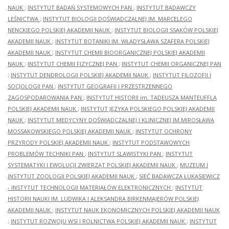
NAUK
;
INSTYTUT BADAŃ SYSTEMOWYCH PAN
;
INSTYTUT BADAWCZY
LEŚNICTWA
;
INSTYTUT BIOLOGII DOŚWIADCZALNEJ IM. MARCELEGO
NENCKIEGO POLSKIEJ AKADEMII NAUK
;
INSTYTUT BIOLOGII SSAKÓW POLSKIEJ
AKADEMII NAUK
;
INSTYTUT BOTANIKI IM. WŁADYSŁAWA SZAFERA POLSKIEJ
AKADEMII NAUK
;
INSTYTUT CHEMII BIOORGANICZNEJ POLSKIEJ AKADEMII
NAUK
;
INSTYTUT CHEMII FIZYCZNEJ PAN
;
INSTYTUT CHEMII ORGANICZNEJ PAN
;
INSTYTUT DENDROLOGII POLSKIEJ AKADEMII NAUK
;
INSTYTUT FILOZOFII I
SOCJOLOGII PAN
;
INSTYTUT GEOGRAFII I PRZESTRZENNEGO
ZAGOSPODAROWANIA PAN
;
INSTYTUT HISTORII im. TADEUSZA MANTEUFFLA
POLSKIEJ AKADEMII NAUK
;
INSTYTUT JĘZYKA POLSKIEGO POLSKIEJ AKADEMII
NAUK
;
INSTYTUT MEDYCYNY DOŚWIADCZALNEJ I KLINICZNEJ IM.MIROSŁAWA
MOSSAKOWSKIEGO POLSKIEJ AKADEMII NAUK
;
INSTYTUT OCHRONY
PRZYRODY POLSKIEJ AKADEMII NAUK
;
INSTYTUT PODSTAWOWYCH
PROBLEMÓW TECHNIKI PAN
;
INSTYTUT SLAWISTYKI PAN
;
INSTYTUT
SYSTEMATYKI I EWOLUCJI ZWIERZĄT POLSKIEJ AKADEMII NAUK
;
MUZEUM I
INSTYTUT ZOOLOGII POLSKIEJ AKADEMII NAUK
;
SIEĆ BADAWCZA ŁUKASIEWICZ
- INSTYTUT TECHNOLOGII MATERIAŁÓW ELEKTRONICZNYCH
;
INSTYTUT
HISTORII NAUKI IM. LUDWIKA I ALEKSANDRA BIRKENMAJERÓW POLSKIEJ
AKADEMII NAUK
;
INSTYTUT NAUK EKONOMICZNYCH POLSKIEJ AKADEMII NAUK
;
INSTYTUT ROZWOJU WSI I ROLNICTWA POLSKIEJ AKADEMII NAUK
;
INSTYTUT