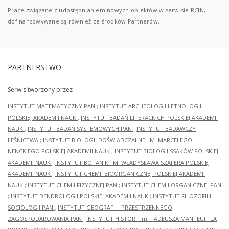
Prace związane z udostępnianiem nowych obiektów w serwisie RCIN,
dofinansowywane są również ze środków Partnerów.
PARTNERSTWO:
Serwis tworzony przez
INSTYTUT MATEMATYCZNY PAN
;
INSTYTUT ARCHEOLOGII I ETNOLOGII
POLSKIEJ AKADEMII NAUK
;
INSTYTUT BADAŃ LITERACKICH POLSKIEJ AKADEMII
NAUK
;
INSTYTUT BADAŃ SYSTEMOWYCH PAN
;
INSTYTUT BADAWCZY
LEŚNICTWA
;
INSTYTUT BIOLOGII DOŚWIADCZALNEJ IM. MARCELEGO
NENCKIEGO POLSKIEJ AKADEMII NAUK
;
INSTYTUT BIOLOGII SSAKÓW POLSKIEJ
AKADEMII NAUK
;
INSTYTUT BOTANIKI IM. WŁADYSŁAWA SZAFERA POLSKIEJ
AKADEMII NAUK
;
INSTYTUT CHEMII BIOORGANICZNEJ POLSKIEJ AKADEMII
NAUK
;
INSTYTUT CHEMII FIZYCZNEJ PAN
;
INSTYTUT CHEMII ORGANICZNEJ PAN
;
INSTYTUT DENDROLOGII POLSKIEJ AKADEMII NAUK
;
INSTYTUT FILOZOFII I
SOCJOLOGII PAN
;
INSTYTUT GEOGRAFII I PRZESTRZENNEGO
ZAGOSPODAROWANIA PAN
;
INSTYTUT HISTORII im. TADEUSZA MANTEUFFLA