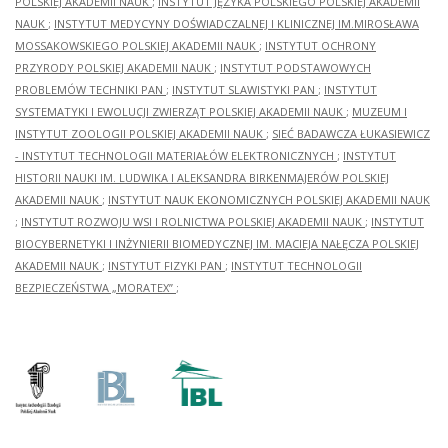
POLSKIEJ AKADEMII NAUK
;
INSTYTUT JĘZYKA POLSKIEGO POLSKIEJ AKADEMII
NAUK
;
INSTYTUT MEDYCYNY DOŚWIADCZALNEJ I KLINICZNEJ IM.MIROSŁAWA
MOSSAKOWSKIEGO POLSKIEJ AKADEMII NAUK
;
INSTYTUT OCHRONY
PRZYRODY POLSKIEJ AKADEMII NAUK
;
INSTYTUT PODSTAWOWYCH
PROBLEMÓW TECHNIKI PAN
;
INSTYTUT SLAWISTYKI PAN
;
INSTYTUT
SYSTEMATYKI I EWOLUCJI ZWIERZĄT POLSKIEJ AKADEMII NAUK
;
MUZEUM I
INSTYTUT ZOOLOGII POLSKIEJ AKADEMII NAUK
;
SIEĆ BADAWCZA ŁUKASIEWICZ
- INSTYTUT TECHNOLOGII MATERIAŁÓW ELEKTRONICZNYCH
;
INSTYTUT
HISTORII NAUKI IM. LUDWIKA I ALEKSANDRA BIRKENMAJERÓW POLSKIEJ
AKADEMII NAUK
;
INSTYTUT NAUK EKONOMICZNYCH POLSKIEJ AKADEMII NAUK
;
INSTYTUT ROZWOJU WSI I ROLNICTWA POLSKIEJ AKADEMII NAUK
;
INSTYTUT
BIOCYBERNETYKI I INŻYNIERII BIOMEDYCZNEJ IM. MACIEJA NAŁĘCZA POLSKIEJ
AKADEMII NAUK
;
INSTYTUT FIZYKI PAN
;
INSTYTUT TECHNOLOGII
BEZPIECZEŃSTWA „MORATEX”
;