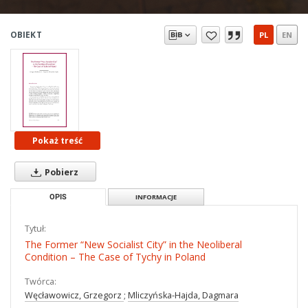
OBIEKT
PL
EN
Pokaż treść
Pobierz
OPIS
INFORMACJE
Tytuł:
The Former “New Socialist City” in the Neoliberal
Condition – The Case of Tychy in Poland
Twórca:
Węcławowicz, Grzegorz
;
Mliczyńska-Hajda, Dagmara