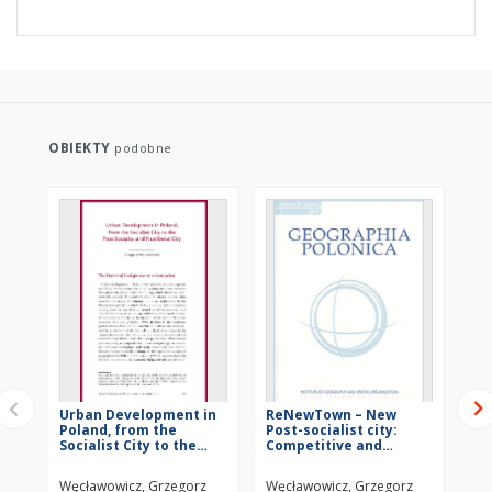
OBIEKTY
podobne
Urban Development in
ReNewTown – New
Lu
Poland, from the
Post-socialist city:
no
Socialist City to the
Competitive and
la
Post-Socialist and
attractive
Neoliberal City
Węcławowicz, Grzegorz
Węcławowicz, Grzegorz
Wąc